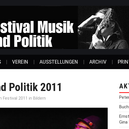
S
VEREIN
AUSSTELLUNGEN
ARCHIV
PRIN
d Politik 2011
AK
Pete
in
Festival 2011 in Bildern
Buchv
Erns
Gina