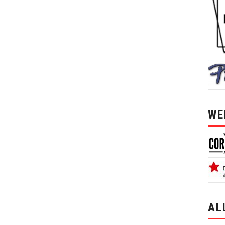
WE
AL
alle 