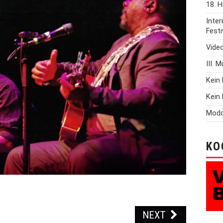
18. H
Inte
Festi
Vide
III. 
Kein 
Kein 
Modd
KO
NEXT