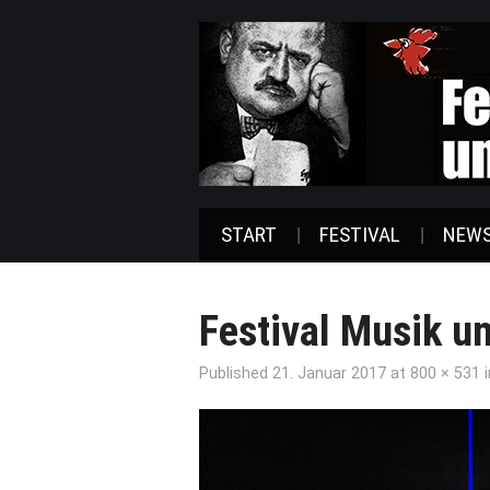
START
FESTIVAL
NEW
Festival Musik un
Published
21. Januar 2017
at
800 × 531