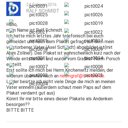
24. Februar 2016
RALF SCHMIDT
PRINT & CDS
Hallo,
IMPRESSUM
mein Name ist Ralf Schmidt.
Ich hatte mich letztes Jahr telefonisch bei euch
gemeldet und nach dem Plakat gefragt auf dem mein
verstorbener Vater (Axel Schmidt) abgebildet ist(mit
Abini Zöllner). Das Plakat ist wahrscheinlich kurz nach der
Wende entstanden und wurde vom Grafiker Herrn Porsch
erstellt.
Erst sollte ich mich bei Herrn Kirchenwitz melden, der
widerum überwies mich an
neumgraf@t-online.de
.
Leider besitze ich nicht viele Dinge die mich an meinen
Vater erinnern.(außerdem schaut mein Paps auf dem
Plakat verdamt gut aus)
Könnt Ihr mir bitte eines dieser Plakate als Andenken
besorgen??
BITTE BITTE