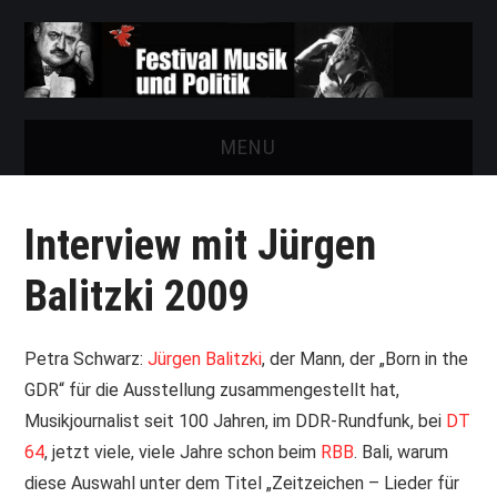
MENU
START
Interview mit Jürgen
FESTIVAL
Balitzki 2009
NEWS
Petra Schwarz:
Jürgen Balitzki
, der Mann, der „Born in the
VEREIN
GDR“ für die Ausstellung zusammengestellt hat,
Musikjournalist seit 100 Jahren, im DDR-Rundfunk, bei
DT
AUSSTELLUNGEN
64
, jetzt viele, viele Jahre schon beim
RBB
. Bali, warum
diese Auswahl unter dem Titel „Zeitzeichen – Lieder für
ARCHIV