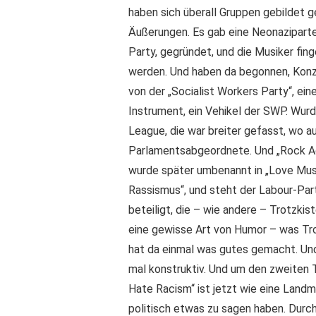
haben sich überall Gruppen gebildet g
Äußerungen. Es gab eine Neonazipartei
Party, gegründet, und die Musiker fing
werden. Und haben da begonnen, Konz
von der „Socialist Workers Party“, eine
Instrument, ein Vehikel der SWP. Wurd
League, die war breiter gefasst, wo 
Parlamentsabgeordnete. Und „Rock Ag
wurde später umbenannt in „Love Musi
Rassismus“, und steht der Labour-Part
beteiligt, die – wie andere – Trotzki
eine gewisse Art von Humor – was Tr
hat da einmal was gutes gemacht. Un
mal konstruktiv. Und um den zweiten 
Hate Racism“ ist jetzt wie eine Landm
politisch etwas zu sagen haben. Durc