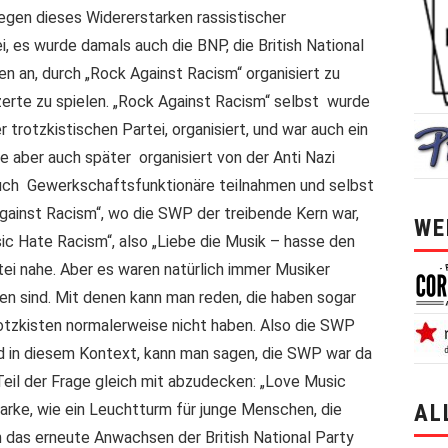
egen dieses Widererstarken rassistischer
, es wurde damals auch die BNP, die British National
en an, durch „Rock Against Racism“ organisiert zu
erte zu spielen. „Rock Against Racism“ selbst wurde
r trotzkistischen Partei, organisiert, und war auch ein
e aber auch später organisiert von der Anti Nazi
auch Gewerkschaftsfunktionäre teilnahmen und selbst
ainst Racism“, wo die SWP der treibende Kern war,
WE
c Hate Racism“, also „Liebe die Musik – hasse den
ei nahe. Aber es waren natürlich immer Musiker
sten sind. Mit denen kann man reden, die haben sogar
otzkisten normalerweise nicht haben. Also die SWP
d in diesem Kontext, kann man sagen, die SWP war da
Teil der Frage gleich mit abzudecken: „Love Music
arke, wie ein Leuchtturm für junge Menschen, die
AL
h das erneute Anwachsen der British National Party
alle 