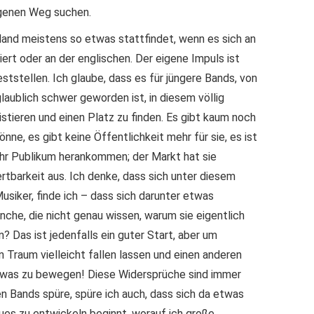
eigenen Weg suchen.
land meistens so etwas stattfindet, wenn es sich an
ert oder an der englischen. Der eigene Impuls ist
ststellen. Ich glaube, dass es für jüngere Bands, von
aublich schwer geworden ist, in diesem völlig
istieren und einen Platz zu finden. Es gibt kaum noch
nne, es gibt keine Öffentlichkeit mehr für sie, es ist
 ihr Publikum herankommen; der Markt hat sie
rtbarkeit aus. Ich denke, dass sich unter diesem
usiker, finde ich – dass sich darunter etwas
nche, die nicht genau wissen, warum sie eigentlich
? Das ist jedenfalls ein guter Start, aber um
Traum vielleicht fallen lassen und einen anderen
 etwas zu bewegen! Diese Widersprüche sind immer
n Bands spüre, spüre ich auch, dass sich da etwas
ues zu entwickeln beginnt, worauf ich große