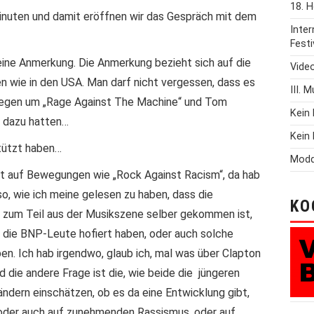
18. H
inuten und damit eröffnen wir das Gespräch mit dem
Inte
Festi
ine Anmerkung. Die Anmerkung bezieht sich auf die
Vide
n wie in den USA. Man darf nicht vergessen, dass es
III. 
wegen um „Rage Against The Machine“ und Tom
Kein 
n dazu hatten…
Kein 
tützt haben…
Modd
ielt auf Bewegungen wie „Rock Against Racism“, da hab
so, wie ich meine gelesen zu haben, dass die
KO
 zum Teil aus der Musikszene selber gekommen ist,
, die BNP-Leute hofiert haben, oder auch solche
n. Ich hab irgendwo, glaub ich, mal was über Clapton
die andere Frage ist die, wie beide die jüngeren
ndern einschätzen, ob es da eine Entwicklung gibt,
, oder auch auf zunehmenden Rassismus, oder auf