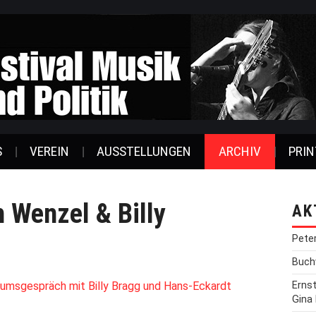
S
VEREIN
AUSSTELLUNGEN
ARCHIV
PRIN
 Wenzel & Billy
AK
Pete
Buchv
umsgespräch mit Billy Bragg und Hans-Eckardt
Erns
Gina