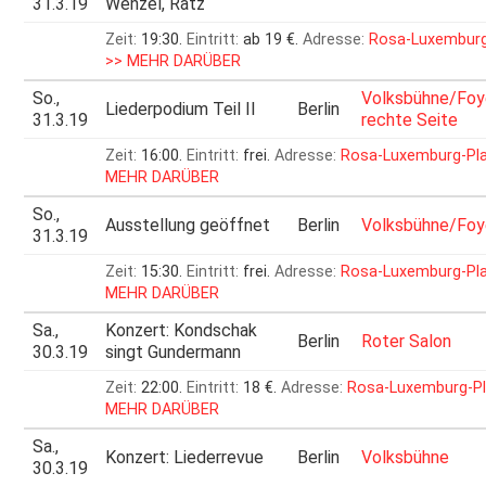
31.3.19
Wenzel, Ratz
Zeit:
19:30.
Eintritt:
ab 19 €.
Adresse:
Rosa-Luxemburg
>> MEHR DARÜBER
So.,
Volksbühne/Foy
Liederpodium Teil II
Berlin
31.3.19
rechte Seite
Zeit:
16:00.
Eintritt:
frei.
Adresse:
Rosa-Luxemburg-Pl
MEHR DARÜBER
So.,
Ausstellung geöffnet
Berlin
Volksbühne/Foy
31.3.19
Zeit:
15:30.
Eintritt:
frei.
Adresse:
Rosa-Luxemburg-Pl
MEHR DARÜBER
Sa.,
Konzert: Kondschak
Berlin
Roter Salon
30.3.19
singt Gundermann
Zeit:
22:00.
Eintritt:
18 €.
Adresse:
Rosa-Luxemburg-Pl
MEHR DARÜBER
Sa.,
Konzert: Liederrevue
Berlin
Volksbühne
30.3.19