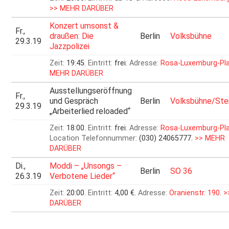
>> MEHR DARÜBER
Konzert umsonst &
Fr.,
draußen: Die
Berlin
Volksbühne
29.3.19
Jazzpolizei
Zeit:
19:45.
Eintritt:
frei.
Adresse:
Rosa-Luxemburg-Pl
MEHR DARÜBER
Ausstellungseröffnung
Fr.,
und Gespräch
Berlin
Volksbühne/Ste
29.3.19
„Arbeiterlied reloaded“
Zeit:
18:00.
Eintritt:
frei.
Adresse:
Rosa-Luxemburg-Pl
Location Telefonnummer:
(030) 24065777.
>> MEHR
DARÜBER
Di.,
Moddi – „Unsongs –
Berlin
SO 36
26.3.19
Verbotene Lieder“
Zeit:
20:00.
Eintritt:
4,00 €.
Adresse:
Oranienstr. 190
.
>
DARÜBER