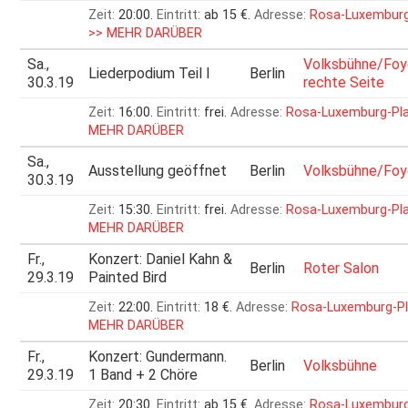
Zeit:
20:00.
Eintritt:
ab 15 €.
Adresse:
Rosa-Luxemburg
>> MEHR DARÜBER
Sa.,
Volksbühne/Foy
Liederpodium Teil I
Berlin
30.3.19
rechte Seite
Zeit:
16:00.
Eintritt:
frei.
Adresse:
Rosa-Luxemburg-Pl
MEHR DARÜBER
Sa.,
Ausstellung geöffnet
Berlin
Volksbühne/Foy
30.3.19
Zeit:
15:30.
Eintritt:
frei.
Adresse:
Rosa-Luxemburg-Pl
MEHR DARÜBER
Fr.,
Konzert: Daniel Kahn &
Berlin
Roter Salon
29.3.19
Painted Bird
Zeit:
22:00.
Eintritt:
18 €.
Adresse:
Rosa-Luxemburg-Pl
MEHR DARÜBER
Fr.,
Konzert: Gundermann.
Berlin
Volksbühne
29.3.19
1 Band + 2 Chöre
Zeit:
20:30.
Eintritt:
ab 15 €.
Adresse:
Rosa-Luxemburg