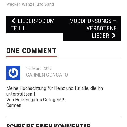
Wecker
,
Wenzel und Band
LIEDERPODIUM
MODDI: UNSONGS –
Post navigation
TEIL II
VERBOTENE
LIEDER
ONE COMMENT
16. März 2019
CARMEN CONCATO
Meine Hochachtung für Heinz und für alle, die ihn
unterstützen!!
Von Herzen gutes Gelingen!!!
Carmen
SCHREIBE EINEN KOMMENTAR