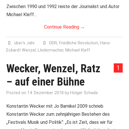
PRINT & CDS
Zwischen 1990 und 1992 reiste der Journalist und Autor
Michael Kleff…
IMPRESSUM
Continue Reading
→
über's Jahr
DDR
,
Friedliche Revolution
,
Hans-
Eckardt Wenzel
,
LIedermacher
,
Michael Kleff
Wecker, Wenzel, Ratz
1
– auf einer Bühne
Posted on
14. Dezember 2018
by
Holger Schade
Konstantin Wecker mit Jo Barnikel 2009 schrieb
Konstantin Wecker zum zehnjährigen Bestehen des
„Festivals Musik und Politik“: „Es ist Zeit, dass wir für