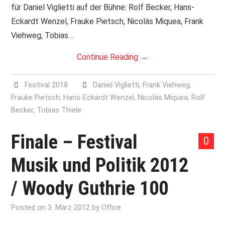
für Daniel Viglietti auf der Bühne: Rolf Becker, Hans-
Eckardt Wenzel, Frauke Pietsch, Nicolás Miquea, Frank
Viehweg, Tobias…
Continue Reading
→
Festival 2018
Daniel Viglietti
,
Frank Viehweg
,
Frauke Pietsch
,
Hans-Eckardt Wenzel
,
Nicolás Miquea
,
Rolf
Becker
,
Tobias Thiele
Finale – Festival
0
Musik und Politik 2012
/ Woody Guthrie 100
Posted on
3. März 2012
by
Office