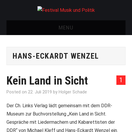
MENU
START
HANS-ECKARDT WENZEL
FESTIVAL
NEWS
Kein Land in Sicht
1
VEREIN
Posted on
22. Juli 2019
by
Holger Schade
AUSSTELLUNGEN
Der Ch. Links Verlag lädt gemeinsam mit dem DDR-
Museum zur Buchvorstellung „Kein Land in Sicht.
ARCHIV
Gespräche mit Liedermachern und Kabarettisten der
DDR“ von Michael Kleff und Hans-Eckardt Wenzel ein.