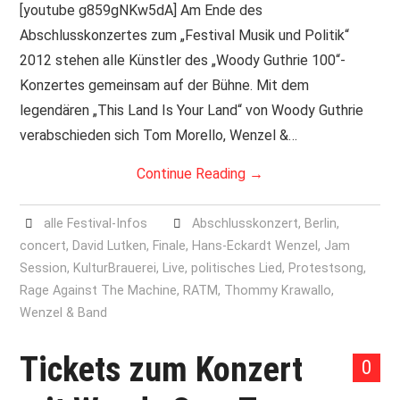
[youtube g859gNKw5dA] Am Ende des
Abschlusskonzertes zum „Festival Musik und Politik“
2012 stehen alle Künstler des „Woody Guthrie 100“-
Konzertes gemeinsam auf der Bühne. Mit dem
legendären „This Land Is Your Land“ von Woody Guthrie
verabschieden sich Tom Morello, Wenzel &…
Continue Reading
→
alle Festival-Infos
Abschlusskonzert
,
Berlin
,
concert
,
David Lutken
,
Finale
,
Hans-Eckardt Wenzel
,
Jam
Session
,
KulturBrauerei
,
Live
,
politisches Lied
,
Protestsong
,
Rage Against The Machine
,
RATM
,
Thommy Krawallo
,
Wenzel & Band
Tickets zum Konzert
0