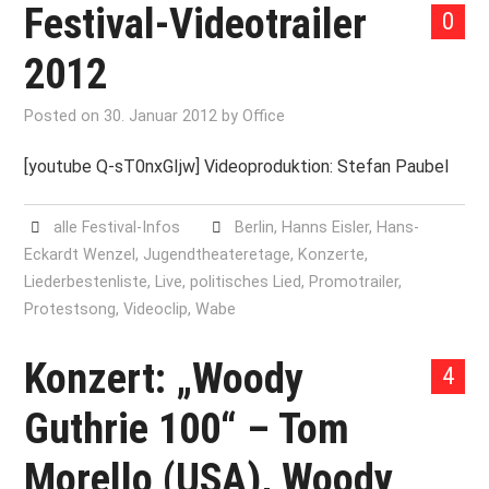
Festival-Videotrailer
0
2012
Posted on
30. Januar 2012
by
Office
[youtube Q-sT0nxGIjw] Videoproduktion: Stefan Paubel
alle Festival-Infos
Berlin
,
Hanns Eisler
,
Hans-
Eckardt Wenzel
,
Jugendtheateretage
,
Konzerte
,
Liederbestenliste
,
Live
,
politisches Lied
,
Promotrailer
,
Protestsong
,
Videoclip
,
Wabe
Konzert: „Woody
4
Guthrie 100“ – Tom
Morello (USA), Woody