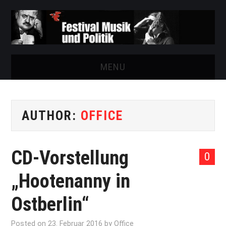
MENU
START
AUTHOR:
OFFICE
FESTIVAL
NEWS
CD-Vorstellung
0
VEREIN
„Hootenanny in
AUSSTELLUNGEN
Ostberlin“
ARCHIV
Posted on
23. Februar 2016
by
Office