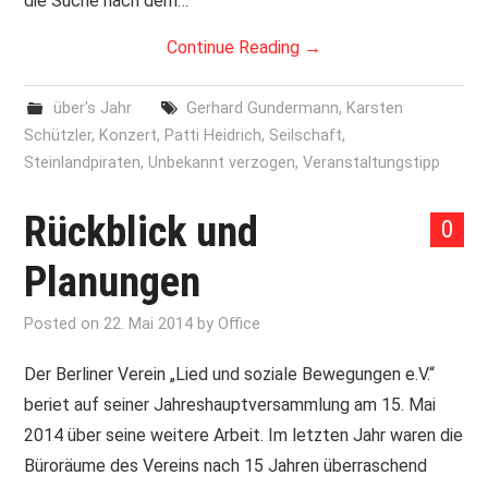
die Suche nach dem…
Continue Reading
→
über's Jahr
Gerhard Gundermann
,
Karsten
Schützler
,
Konzert
,
Patti Heidrich
,
Seilschaft
,
Steinlandpiraten
,
Unbekannt verzogen
,
Veranstaltungstipp
Rückblick und
0
Planungen
Posted on
22. Mai 2014
by
Office
Der Berliner Verein „Lied und soziale Bewegungen e.V.“
beriet auf seiner Jahreshauptversammlung am 15. Mai
2014 über seine weitere Arbeit. Im letzten Jahr waren die
Büroräume des Vereins nach 15 Jahren überraschend