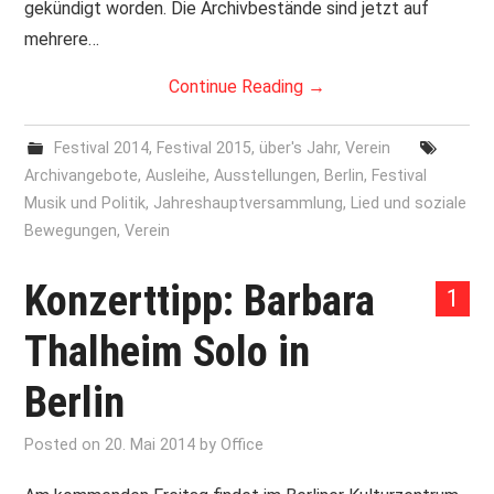
gekündigt worden. Die Archivbestände sind jetzt auf
mehrere…
Continue Reading
→
Festival 2014
,
Festival 2015
,
über's Jahr
,
Verein
Archivangebote
,
Ausleihe
,
Ausstellungen
,
Berlin
,
Festival
Musik und Politik
,
Jahreshauptversammlung
,
Lied und soziale
Bewegungen
,
Verein
Konzerttipp: Barbara
1
Thalheim Solo in
Berlin
Posted on
20. Mai 2014
by
Office