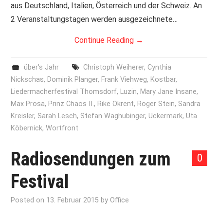
aus Deutschland, Italien, Österreich und der Schweiz. An
2 Veranstaltungstagen werden ausgezeichnete…
Continue Reading
→
über's Jahr
Christoph Weiherer
,
Cynthia
Nickschas
,
Dominik Planger
,
Frank Viehweg
,
Kostbar
,
Liedermacherfestival Thomsdorf
,
Luzin
,
Mary Jane Insane
,
Max Prosa
,
Prinz Chaos II.
,
Rike Okrent
,
Roger Stein
,
Sandra
Kreisler
,
Sarah Lesch
,
Stefan Waghubinger
,
Uckermark
,
Uta
Köbernick
,
Wortfront
Radiosendungen zum
0
Festival
Posted on
13. Februar 2015
by
Office