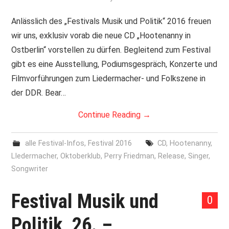
PRINT & CDS
Anlässlich des „Festivals Musik und Politik“ 2016 freuen
wir uns, exklusiv vorab die neue CD „Hootenanny in
IMPRESSUM
Ostberlin“ vorstellen zu dürfen. Begleitend zum Festival
gibt es eine Ausstellung, Podiumsgespräch, Konzerte und
Filmvorführungen zum Liedermacher- und Folkszene in
der DDR. Bear…
Continue Reading
→
alle Festival-Infos
,
Festival 2016
CD
,
Hootenanny
,
LIedermacher
,
Oktoberklub
,
Perry Friedman
,
Release
,
Singer
,
Songwriter
Festival Musik und
0
Politik, 26. –