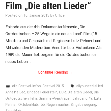
Film „Die alten Lieder“
Posted on
10. Januar 2015
by
Office
Episode aus der rbb-Dokumentarfilmserie „Die
Ostdeutschen – 25 Wege in ein neues Land“ Film (15
Minuten) und Gespräch mit Regisseur Lutz Pehnert und
Mitwirkenden Moderation: Annette Leo, Historikerin Als
1989 die Mauer fiel, begann für die Ostdeutschen ein
neues Leben.…
Continue Reading
→
alle Festival-Infos
,
Festival 2015
allyouneedisLied
,
Annette Leo
,
Brigade Feuerstein
,
DDR
,
Die alten Lieder
,
Die
Ostdeutschen
,
Film
,
Grimme-Preisträger
,
Jahrgang 49
,
Lutz
Pehner
,
Oktoberklub
,
rbb
,
Regenmacher
,
Singebewegung
,
Singeklub