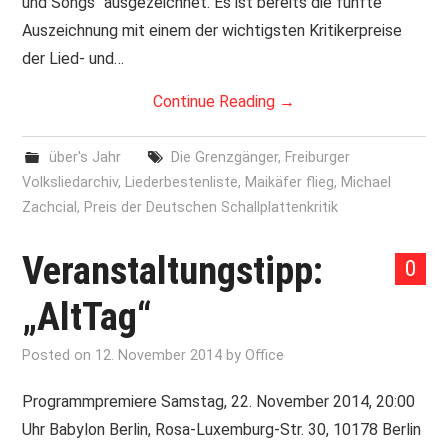
und Songs“ ausgezeichnet. Es ist bereits die fünfte
Auszeichnung mit einem der wichtigsten Kritikerpreise
der Lied- und…
Continue Reading
→
über's Jahr
Die Grenzgänger
,
Freiburger
Volksliedarchiv
,
Liederbestenliste
,
Maikäfer flieg
,
Michael
Zachcial
,
Preis der Deutschen Schallplattenkritik
Veranstaltungstipp:
0
„AltTag“
Posted on
12. November 2014
by
Office
Programmpremiere Samstag, 22. November 2014, 20:00
Uhr Babylon Berlin, Rosa-Luxemburg-Str. 30, 10178 Berlin