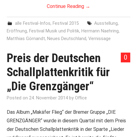
Continue Reading
→
alle Festival-Infos
,
Festival 2015
Ausstellung
,
Eröffnung
,
Festival Musik und Politik
,
Hermann Naehring
,
Matthias Görnandt
,
Neues Deutschland
,
Vernissage
Preis der Deutschen
0
Schallplattenkritik für
„Die Grenzgänger“
Posted on
24. November 2014
by
Office
Das Album „Makäfer Flieg“ der Bremer Gruppe „DIE
GRENZGÄNGER“ wurde in diesem Quartal mit dem Preis
der Deutschen Schallplattenkritik in der Sparte „Lieder