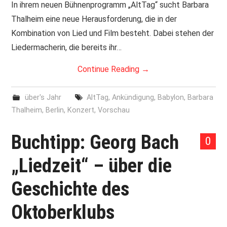
In ihrem neuen Bühnenprogramm „AltTag“ sucht Barbara
Thalheim eine neue Herausforderung, die in der
Kombination von Lied und Film besteht. Dabei stehen der
Liedermacherin, die bereits ihr…
Continue Reading
→
über's Jahr
AltTag
,
Ankündigung
,
Babylon
,
Barbara
Thalheim
,
Berlin
,
Konzert
,
Vorschau
Buchtipp: Georg Bach
0
„Liedzeit“ – über die
Geschichte des
Oktoberklubs