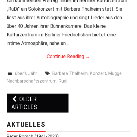
Am kommenden Freitag findet im Berliner Kulturzentrum
„RuDi“ ein Solokonzert mit Barbara Thalheim statt. Sie
liest aus ihrer Autobiographie und singt Lieder aus den
über 40 Jahren ihrer Bühnenkarriere. Das kleine
Kulturzentrum im Berliner Friedrichshain bietet eine
intime Atmosphäre, nahe an…
Continue Reading
→
über's Jahr
Barbara Thalheim
,
Konzert
,
Mugge
,
Nachbarschaftszentrum
,
Rudi
OLDER
Post navigation
ARTICLES
AKTUELLES
Peter Porsch (1941-2023)