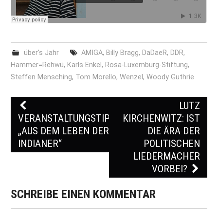
über's Jahr
AMIGA
,
Billy Bragg
,
DaDaeR
,
DDR
,
Hammer=Rehwü
,
Karls Enkel
,
Rosa-Luxemburg-Stiftung
,
Steffen Mensching
,
Tom Morello
,
Wenzel
,
Woody Guthrie
LUTZ
Post navigation
VERANSTALTUNGSTIPP:
KIRCHENWITZ: IST
„AUS DEM LEBEN DER
DIE ÄRA DER
INDIANER“
POLITISCHEN
LIEDERMACHER
VORBEI?
SCHREIBE EINEN KOMMENTAR