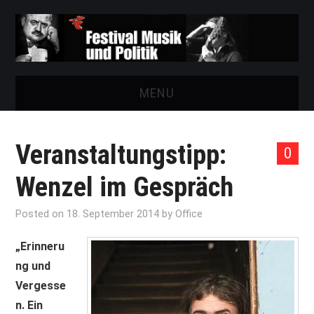
MENU
START
Veranstaltungstipp:
0
FESTIVAL
Wenzel im Gespräch
NEWS
Posted on
18. September 2014
by
Office
VEREIN
„Erinneru
ng und
AUSSTELLUNGEN
Vergesse
n. Ein
ARCHIV