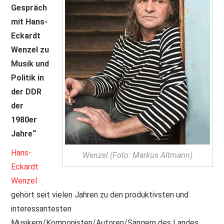
Gespräch
PRINT & CDS
mit Hans-
Eckardt
IMPRESSUM
Wenzel zu
Musik und
Politik in
der DDR
der
1980er
Jahre“
Hans-
Wenzel (Foto: Markus Altmann)
Eckardt
Wenzel
gehört seit vielen Jahren zu den produktivsten und
interessantesten
Musikern/Komponisten/Autoren/Sängern des Landes.