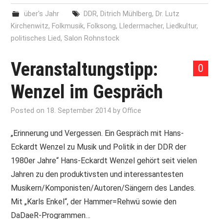
über's Jahr
DDR
,
Ditrich Mühlberg
,
Dr. Lutz
Kirchenwitz
,
Folkmusik
,
Folksong
,
LIedermacher
,
Liedkultur
,
politisches Lied
,
Salon Rohnstock
Veranstaltungstipp:
0
Wenzel im Gespräch
Posted on
18. September 2014
by
Office
„Erinnerung und Vergessen. Ein Gespräch mit Hans-
Eckardt Wenzel zu Musik und Politik in der DDR der
1980er Jahre“ Hans-Eckardt Wenzel gehört seit vielen
Jahren zu den produktivsten und interessantesten
Musikern/Komponisten/Autoren/Sängern des Landes.
Mit „Karls Enkel“, der Hammer=Rehwü sowie den
DaDaeR-Programmen…