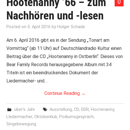
Hootenanny ’66 – zum
0
Nachhören und -lesen
Posted on
5. April 2016
by
Holger Schade
Am 6. April 2016 gibt es in der Sendung „Tonart am
Vormittag“ (ab 11 Uhr) auf Deutschlandradio Kultur einen
Beitrag über die CD „Hootenanny in Ostberlin“. Dieses von
Bear Family Records herausgegebene Album mit 34
Titeln ist ein beeindruckendes Dokument der
Liedermacher- und…
Continue Reading
→
über's Jahr
Ausstellung
,
CD
,
DDR
,
Hootenanny
,
LIedermacher
,
Oktoberklub
,
Podiumsgespräch
,
Singebewegung