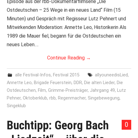
Episode aus der rbb-Dokumentarfilmserie „Die
Ostdeutschen – 25 Wege in ein neues Land“ Film (15
Minuten) und Gespräch mit Regisseur Lutz Pehnert und
Mitwirkenden Moderation: Annette Leo, Historikerin Als
1989 die Mauer fiel, begann für die Ostdeutschen ein
neues Leben.…
Continue Reading
→
alle Festival-Infos
,
Festival 2015
allyouneedisLied
,
Annette Leo
,
Brigade Feuerstein
,
DDR
,
Die alten Lieder
,
Die
Ostdeutschen
,
Film
,
Grimme-Preisträger
,
Jahrgang 49
,
Lutz
Pehner
,
Oktoberklub
,
rbb
,
Regenmacher
,
Singebewegung
,
Singeklub
Buchtipp: Georg Bach
0