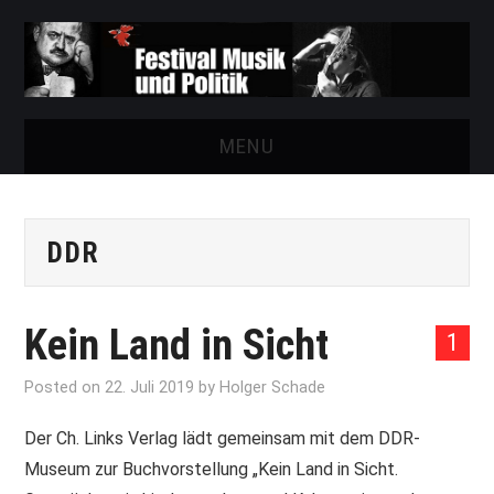
MENU
START
DDR
FESTIVAL
NEWS
Kein Land in Sicht
1
VEREIN
Posted on
22. Juli 2019
by
Holger Schade
AUSSTELLUNGEN
Der Ch. Links Verlag lädt gemeinsam mit dem DDR-
Museum zur Buchvorstellung „Kein Land in Sicht.
ARCHIV