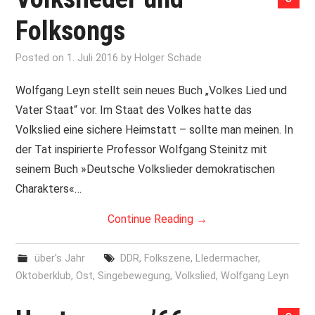
Folksongs
Posted on
1. Juli 2016
by
Holger Schade
Wolfgang Leyn stellt sein neues Buch „Volkes Lied und
Vater Staat“ vor. Im Staat des Volkes hatte das
Volkslied eine sichere Heimstatt – sollte man meinen. In
der Tat inspirierte Professor Wolfgang Steinitz mit
seinem Buch »Deutsche Volkslieder demokratischen
Charakters«…
Continue Reading
→
über's Jahr
DDR
,
Folkszene
,
LIedermacher
,
Oktoberklub
,
Ost
,
Singebewegung
,
Volkslied
,
Wolfgang Leyn