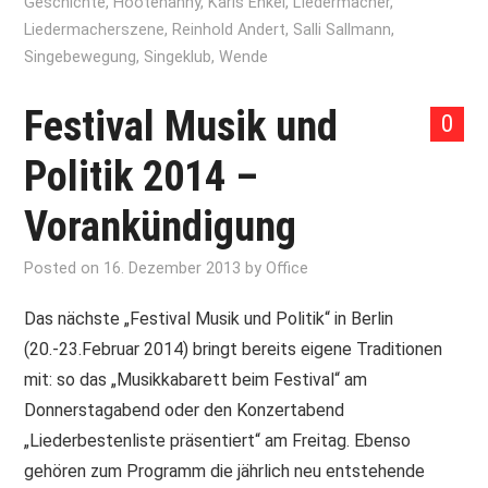
Geschichte
,
Hootenanny
,
Karls Enkel
,
LIedermacher
,
Liedermacherszene
,
Reinhold Andert
,
Salli Sallmann
,
Singebewegung
,
Singeklub
,
Wende
Festival Musik und
0
Politik 2014 –
Vorankündigung
Posted on
16. Dezember 2013
by
Office
Das nächste „Festival Musik und Politik“ in Berlin
(20.-23.Februar 2014) bringt bereits eigene Traditionen
mit: so das „Musikkabarett beim Festival“ am
Donnerstagabend oder den Konzertabend
„Liederbestenliste präsentiert“ am Freitag. Ebenso
gehören zum Programm die jährlich neu entstehende