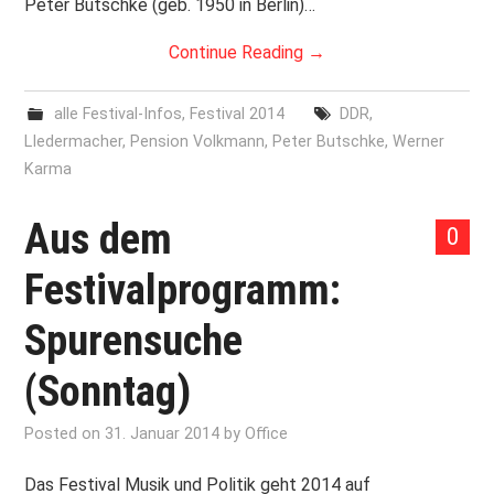
Peter Butschke (geb. 1950 in Berlin)…
Continue Reading
→
alle Festival-Infos
,
Festival 2014
DDR
,
LIedermacher
,
Pension Volkmann
,
Peter Butschke
,
Werner
Karma
Aus dem
0
Festivalprogramm:
Spurensuche
(Sonntag)
Posted on
31. Januar 2014
by
Office
Das Festival Musik und Politik geht 2014 auf