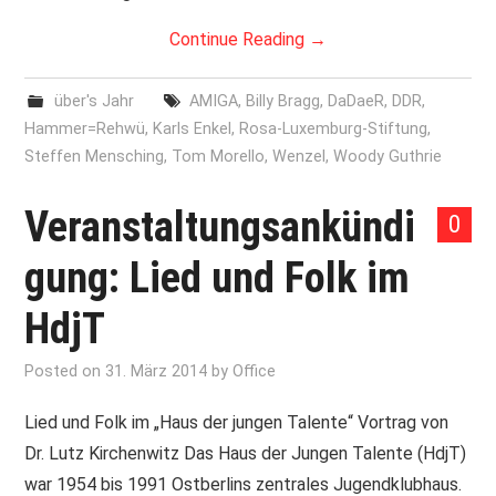
Continue Reading
→
über's Jahr
AMIGA
,
Billy Bragg
,
DaDaeR
,
DDR
,
Hammer=Rehwü
,
Karls Enkel
,
Rosa-Luxemburg-Stiftung
,
Steffen Mensching
,
Tom Morello
,
Wenzel
,
Woody Guthrie
Veranstaltungsankündi
0
gung: Lied und Folk im
HdjT
Posted on
31. März 2014
by
Office
Lied und Folk im „Haus der jungen Talente“ Vortrag von
Dr. Lutz Kirchenwitz Das Haus der Jungen Talente (HdjT)
war 1954 bis 1991 Ostberlins zentrales Jugendklubhaus.