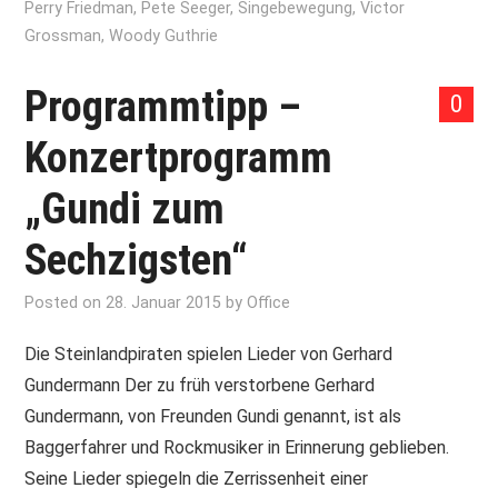
Perry Friedman
,
Pete Seeger
,
Singebewegung
,
Victor
Grossman
,
Woody Guthrie
Programmtipp –
0
Konzertprogramm
„Gundi zum
Sechzigsten“
Posted on
28. Januar 2015
by
Office
Die Steinlandpiraten spielen Lieder von Gerhard
Gundermann Der zu früh verstorbene Gerhard
Gundermann, von Freunden Gundi genannt, ist als
Baggerfahrer und Rockmusiker in Erinnerung geblieben.
Seine Lieder spiegeln die Zerrissenheit einer