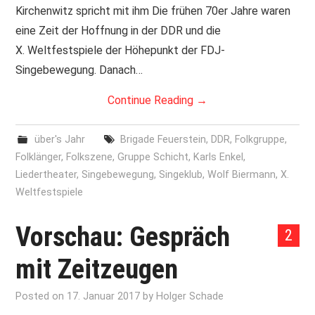
Kirchenwitz spricht mit ihm Die frühen 70er Jahre waren
eine Zeit der Hoffnung in der DDR und die
X. Weltfestspiele der Höhepunkt der FDJ-
Singebewegung. Danach…
Continue Reading
→
über's Jahr
Brigade Feuerstein
,
DDR
,
Folkgruppe
,
Folklänger
,
Folkszene
,
Gruppe Schicht
,
Karls Enkel
,
Liedertheater
,
Singebewegung
,
Singeklub
,
Wolf Biermann
,
X.
Weltfestspiele
Vorschau: Gespräch
2
mit Zeitzeugen
Posted on
17. Januar 2017
by
Holger Schade