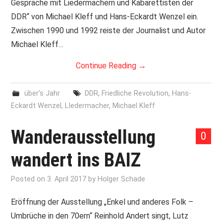
Gespräche mit Liedermachern und Kabarettisten der
DDR“ von Michael Kleff und Hans-Eckardt Wenzel ein.
PRINT & CDS
Zwischen 1990 und 1992 reiste der Journalist und Autor
Michael Kleff…
IMPRESSUM
Continue Reading
→
über's Jahr
DDR
,
Friedliche Revolution
,
Hans-
Eckardt Wenzel
,
LIedermacher
,
Michael Kleff
Wanderausstellung
0
wandert ins BAIZ
Posted on
3. April 2017
by
Holger Schade
Eröffnung der Ausstellung „Enkel und anderes Folk –
Umbrüche in den 70ern“ Reinhold Andert singt, Lutz