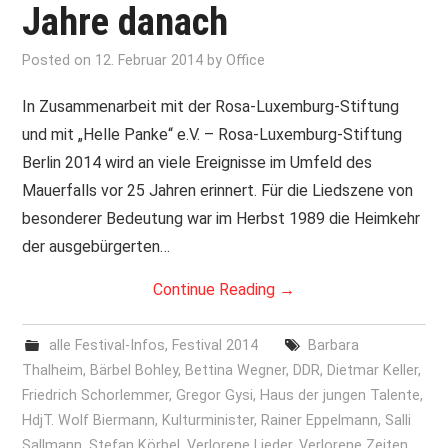
Jahre danach
Posted on
12. Februar 2014
by
Office
In Zusammenarbeit mit der Rosa-Luxemburg-Stiftung
und mit „Helle Panke“ e.V. – Rosa-Luxemburg-Stiftung
Berlin 2014 wird an viele Ereignisse im Umfeld des
Mauerfalls vor 25 Jahren erinnert. Für die Liedszene von
besonderer Bedeutung war im Herbst 1989 die Heimkehr
der ausgebürgerten…
Continue Reading
→
alle Festival-Infos
,
Festival 2014
Barbara
Thalheim
,
Bärbel Bohley
,
Bettina Wegner
,
DDR
,
Dietmar Keller
,
Friedrich Schorlemmer
,
Gregor Gysi
,
Haus der jungen Talente
,
HdjT. Wolf Biermann
,
Kulturminister
,
Rainer Eppelmann
,
Salli
Sallmann
,
Stefan Körbel
,
Verlorene Lieder
,
Verlorene Zeiten
,