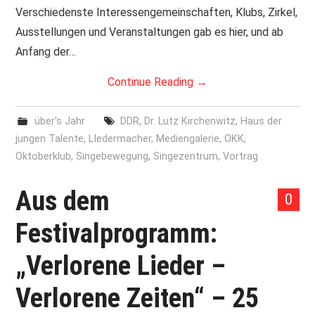
Verschiedenste Interessengemeinschaften, Klubs, Zirkel,
Ausstellungen und Veranstaltungen gab es hier, und ab
Anfang der…
Continue Reading
→
über's Jahr
DDR
,
Dr. Lutz Kirchenwitz
,
Haus der
jungen Talente
,
LIedermacher
,
Mediengalerie
,
OKK
,
Oktoberklub
,
Singebewegung
,
Singezentrum
,
Vortrag
Aus dem
0
Festivalprogramm:
„Verlorene Lieder –
Verlorene Zeiten“ – 25