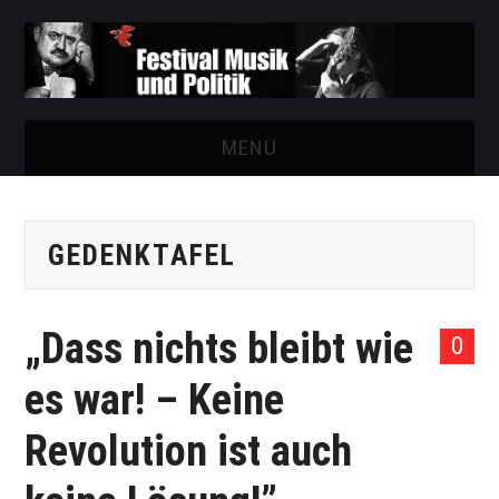
MENU
START
GEDENKTAFEL
FESTIVAL
NEWS
„Dass nichts bleibt wie
0
VEREIN
es war! – Keine
AUSSTELLUNGEN
Revolution ist auch
ARCHIV