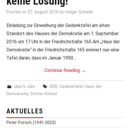
keine Lösung!”
PRINT & CDS
Posted on
27. August 2016
by
Holger Schade
Einladung zur Einweihung der Gedenktafel am alten
IMPRESSUM
Standort des Hauses der Demokratie am 1. September
2016 um 17 Uhr in der Friedrichstraße 165 Am „Haus der
Demokratie“ in der Friedrichstraße 165 erinnert nun eine
Tafel daran, dass im Januar 1990…
Continue Reading
→
über's Jahr
DDR
,
Gedenktafel
,
Haus der
Demokratie
,
Stefan Körbel
AKTUELLES
Peter Porsch (1941-2023)