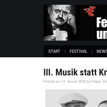
START
FESTIVAL
NEW
III. Musik statt K
Posted on
14. Januar 2020
by
Holger S