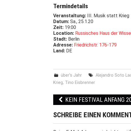
Termindetails
Veranstaltung:
III. Musik statt Krieg
Datum:
Sa., 25.1.20
Zeit:
19:00
Location:
Russisches Haus der Wisse
Stadt:
Berlin
Adresse:
Friedrichstr. 176-179
Land:
DE
über's Jahr
Alejandro Soto La
Krieg
,
Tino Eisbrenner
KEIN FESTIVAL ANFANG 2
Post navigation
SCHREIBE EINEN KOMMEN