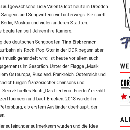
al aufgewachsene Lidia Valenta lebt heute in Dresden
e Sängerin und Songwriterin viel unterwegs. Sie spielt
, Berlin, Moskau und vielen anderen Städten.
 begleiten seit Jahren ihre Karriere.
ung des deutschen Songpoeten
Tino Eisbrenner
Laufbahn als Rock-Pop-Star in der DDR begann aber
ltmusik gehandelt wird, ist heute vor allem auch
WE
agements im Gespräch. Unter der Flagge „Musik
allem Osteuropa, Russland, Frankreich, Österreich und
achdichtungen französischer Chansons und
 Sein aktuelles Buch „Das Lied vom Frieden“ erzählt
nzerttourneen und baut Brücken. 2018 wurde ihm
etersburg, als erstem Ausländer überhaupt, der
en.
AL
ler aufeinander aufmerksam wurden und die Idee
alle 