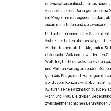
entwickelten, anlässlich eines neuen
Russischen Haus Berlin gemeinsame S
ein Programm mit eigenen Liedern, ab
zusammenstellen und sie zweisprachig
Und auf noch einer dritte Säule steh
Eisbrenner bitten als special guest d
Multiinstrumentalisten
Alejandro Sot
chilenische Volk immer wieder den Ged
Welt trägt – El derecho de vivir en pa
und Plätzen von zigtausenden Demons
gern das Kriegsrecht verhängen möch
Bei diesem Konzert wird aber nicht n
Kulturen seine Faszination ausüben, s
Mann und Frau. Die großen Begegnung
zwischenmenschlichen Berührungen vo