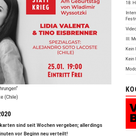
18. H
Inte
Festi
Vide
III. 
Kein 
Kein 
Modd
KO
ührungen“
e (Chile)
2020
skarten sind seit Wochen vergeben; allerdings
nuten vor Beginn neu verteilt!