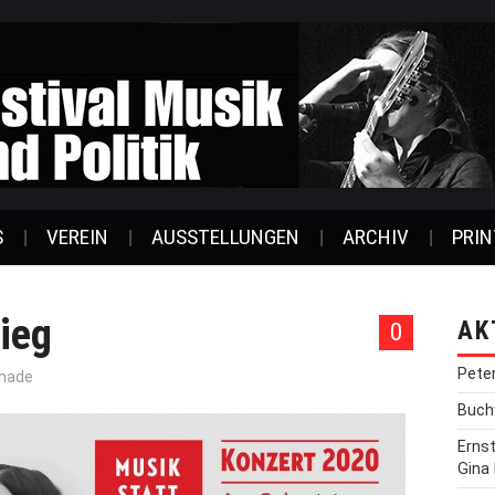
S
VEREIN
AUSSTELLUNGEN
ARCHIV
PRIN
rieg
AK
0
Pete
chade
Buchv
Erns
Gina