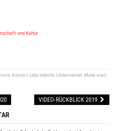
nschaft und Kultur
coste
,
Konzert
,
Lidia Valenta
,
LIedermacher
,
Musik statt
020
VIDEO-RÜCKBLICK 2019
TAR