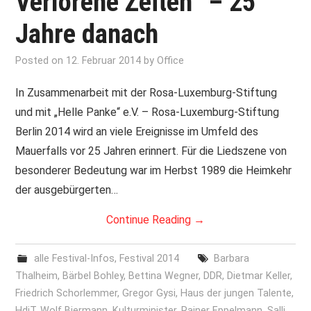
Verlorene Zeiten“ – 25
Jahre danach
PRINT & CDS
Posted on
12. Februar 2014
by
Office
IMPRESSUM
In Zusammenarbeit mit der Rosa-Luxemburg-Stiftung
und mit „Helle Panke“ e.V. – Rosa-Luxemburg-Stiftung
Berlin 2014 wird an viele Ereignisse im Umfeld des
Mauerfalls vor 25 Jahren erinnert. Für die Liedszene von
besonderer Bedeutung war im Herbst 1989 die Heimkehr
der ausgebürgerten…
Continue Reading
→
alle Festival-Infos
,
Festival 2014
Barbara
Thalheim
,
Bärbel Bohley
,
Bettina Wegner
,
DDR
,
Dietmar Keller
,
Friedrich Schorlemmer
,
Gregor Gysi
,
Haus der jungen Talente
,
HdjT. Wolf Biermann
,
Kulturminister
,
Rainer Eppelmann
,
Salli