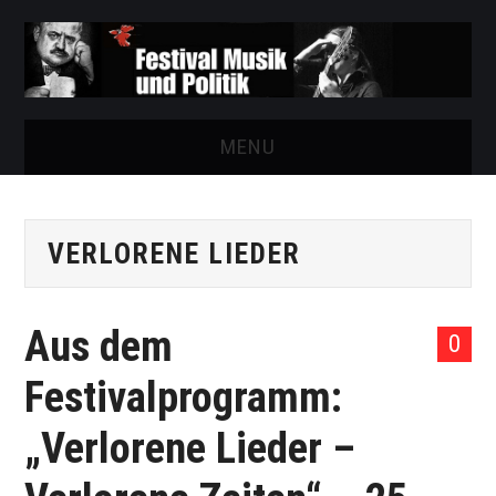
MENU
START
VERLORENE LIEDER
FESTIVAL
NEWS
Aus dem
0
VEREIN
Festivalprogramm:
AUSSTELLUNGEN
„Verlorene Lieder –
ARCHIV