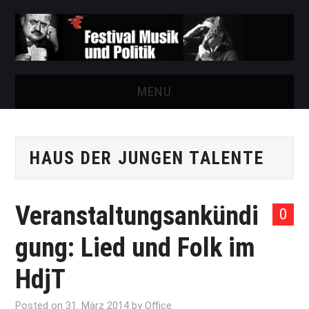
MENU
START
HAUS DER JUNGEN TALENTE
FESTIVAL
NEWS
Veranstaltungsankündi
0
VEREIN
gung: Lied und Folk im
AUSSTELLUNGEN
HdjT
ARCHIV
Posted on
31. März 2014
by
Office