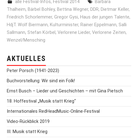
alle Festival-Infos
,
Festival 2014
Barbara
Thalheim
,
Bärbel Bohley
,
Bettina Wegner
,
DDR
,
Dietmar Keller
,
Friedrich Schorlemmer
,
Gregor Gysi
,
Haus der jungen Talente
,
HdjT. Wolf Biermann
,
Kulturminister
,
Rainer Eppelmann
,
Salli
Sallmann
,
Stefan Körbel
,
Verlorene Lieder
,
Verlorene Zeiten
,
Wenzel/Mensching
AKTUELLES
Peter Porsch (1941-2023)
Buchvorstellung: Wir sind ein Folk!
Ernst Busch – Lieder und Geschichten – mit Gina Pietsch
18. Hoffestival „Musik statt Krieg“
Internationales RedHeadMusic-Online-Festival
Video-Rückblick 2019
III. Musik statt Krieg