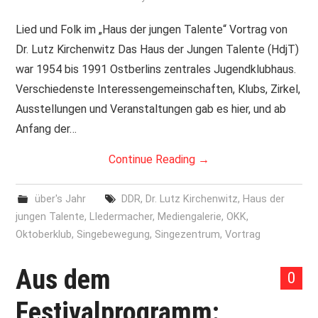
PRINT & CDS
Lied und Folk im „Haus der jungen Talente“ Vortrag von
Dr. Lutz Kirchenwitz Das Haus der Jungen Talente (HdjT)
IMPRESSUM
war 1954 bis 1991 Ostberlins zentrales Jugendklubhaus.
Verschiedenste Interessengemeinschaften, Klubs, Zirkel,
Ausstellungen und Veranstaltungen gab es hier, und ab
Anfang der…
Continue Reading
→
über's Jahr
DDR
,
Dr. Lutz Kirchenwitz
,
Haus der
jungen Talente
,
LIedermacher
,
Mediengalerie
,
OKK
,
Oktoberklub
,
Singebewegung
,
Singezentrum
,
Vortrag
Aus dem
0
Festivalprogramm: