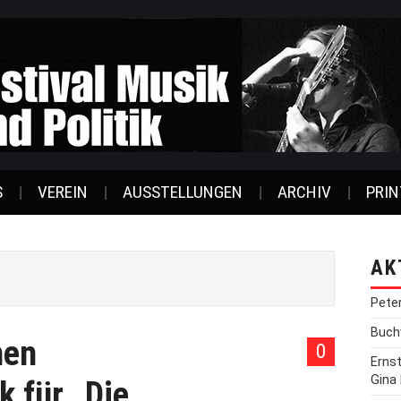
S
VEREIN
AUSSTELLUNGEN
ARCHIV
PRIN
AK
Pete
Buchv
hen
0
Erns
Gina
k für „Die