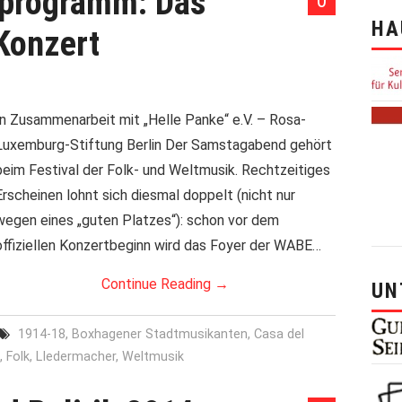
lprogramm: Das
0
HA
Konzert
In Zusammenarbeit mit „Helle Panke“ e.V. – Rosa-
Luxemburg-Stiftung Berlin Der Samstagabend gehört
beim Festival der Folk- und Weltmusik. Rechtzeitiges
Erscheinen lohnt sich diesmal doppelt (nicht nur
wegen eines „guten Platzes“): schon vor dem
offiziellen Konzertbeginn wird das Foyer der WABE…
Continue Reading
→
UN
1914-18
,
Boxhagener Stadtmusikanten
,
Casa del
,
Folk
,
LIedermacher
,
Weltmusik