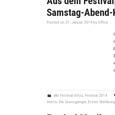
Aus dem Festiva
Samstag-Abend-
Posted on
21. Januar 2014
by
Office
alle Festival-Infos
,
Festival 2014
Vento
,
Die Grenzgänger
,
Erster Weltkrieg