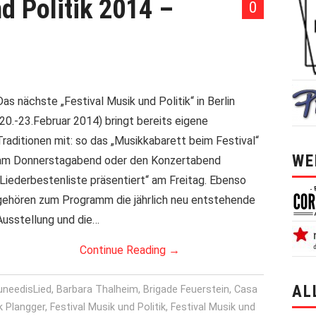
d Politik 2014 –
0
Das nächste „Festival Musik und Politik“ in Berlin
(20.-23.Februar 2014) bringt bereits eigene
Traditionen mit: so das „Musikkabarett beim Festival“
WE
am Donnerstagabend oder den Konzertabend
„Liederbestenliste präsentiert“ am Freitag. Ebenso
gehören zum Programm die jährlich neu entstehende
Ausstellung und die…
Continue Reading
→
AL
uneedisLied
,
Barbara Thalheim
,
Brigade Feuerstein
,
Casa
k Plangger
,
Festival Musik und Politik
,
Festival Musik und
alle 