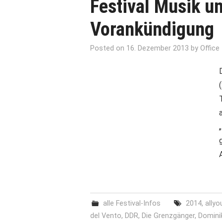
Festival Musik un
Vorankündigung
Posted on
16. Dezember 2013
by
Office
alle Festival-Infos
2014
,
allyo
del Vento
,
DDR
,
Die Grenzgänger
,
Domini