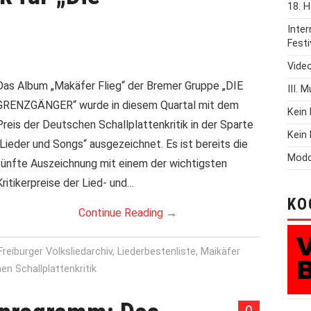
18. H
Inte
Festi
Vide
Das Album „Makäfer Flieg“ der Bremer Gruppe „DIE
III. 
GRENZGÄNGER“ wurde in diesem Quartal mit dem
Kein 
Preis der Deutschen Schallplattenkritik in der Sparte
Kein 
„Lieder und Songs“ ausgezeichnet. Es ist bereits die
Modd
fünfte Auszeichnung mit einem der wichtigsten
Kritikerpreise der Lied- und…
KO
Continue Reading
→
Freiburger Volksliedarchiv
,
Liederbestenliste
,
Maikäfer
en Schallplattenkritik