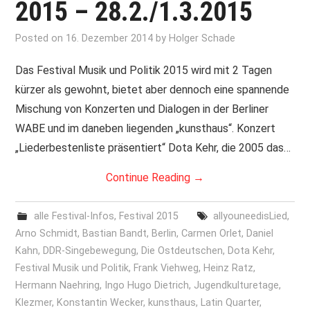
2015 – 28.2./1.3.2015
Posted on
16. Dezember 2014
by
Holger Schade
Das Festival Musik und Politik 2015 wird mit 2 Tagen
kürzer als gewohnt, bietet aber dennoch eine spannende
Mischung von Konzerten und Dialogen in der Berliner
WABE und im daneben liegenden „kunsthaus“. Konzert
„Liederbestenliste präsentiert“ Dota Kehr, die 2005 das…
Continue Reading
→
alle Festival-Infos
,
Festival 2015
allyouneedisLied
,
Arno Schmidt
,
Bastian Bandt
,
Berlin
,
Carmen Orlet
,
Daniel
Kahn
,
DDR-Singebewegung
,
Die Ostdeutschen
,
Dota Kehr
,
Festival Musik und Politik
,
Frank Viehweg
,
Heinz Ratz
,
Hermann Naehring
,
Ingo Hugo Dietrich
,
Jugendkulturetage
,
Klezmer
,
Konstantin Wecker
,
kunsthaus
,
Latin Quarter
,