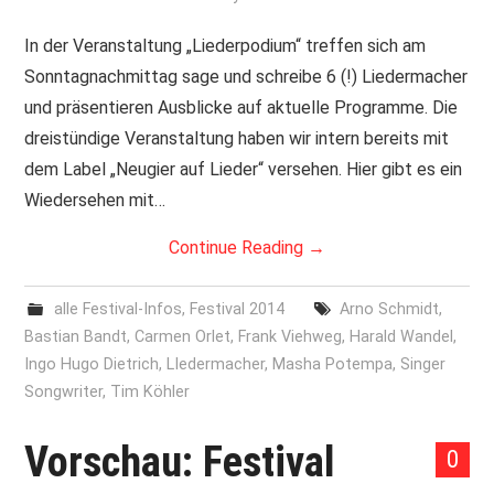
PRINT & CDS
In der Veranstaltung „Liederpodium“ treffen sich am
Sonntagnachmittag sage und schreibe 6 (!) Liedermacher
IMPRESSUM
und präsentieren Ausblicke auf aktuelle Programme. Die
dreistündige Veranstaltung haben wir intern bereits mit
dem Label „Neugier auf Lieder“ versehen. Hier gibt es ein
Wiedersehen mit…
Continue Reading
→
alle Festival-Infos
,
Festival 2014
Arno Schmidt
,
Bastian Bandt
,
Carmen Orlet
,
Frank Viehweg
,
Harald Wandel
,
Ingo Hugo Dietrich
,
LIedermacher
,
Masha Potempa
,
Singer
Songwriter
,
Tim Köhler
Vorschau: Festival
0