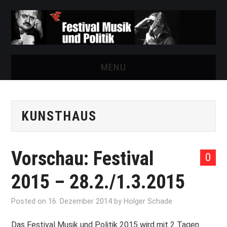
MENU
START
KUNSTHAUS
FESTIVAL
NEWS
Vorschau: Festival
0
VEREIN
2015 – 28.2./1.3.2015
AUSSTELLUNGEN
Posted on
16. Dezember 2014
by
Holger Schade
ARCHIV
Das Festival Musik und Politik 2015 wird mit 2 Tagen