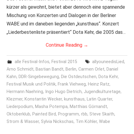
kürzer als gewohnt, bietet aber dennoch eine spannende
PRINT & CDS
Mischung von Konzerten und Dialogen in der Berliner
WABE und im daneben liegenden „kunsthaus“. Konzert
IMPRESSUM
„Liederbestenliste präsentiert“ Dota Kehr, die 2005 das…
Continue Reading
→
alle Festival-Infos
,
Festival 2015
allyouneedisLied
,
Arno Schmidt
,
Bastian Bandt
,
Berlin
,
Carmen Orlet
,
Daniel
Kahn
,
DDR-Singebewegung
,
Die Ostdeutschen
,
Dota Kehr
,
Festival Musik und Politik
,
Frank Viehweg
,
Heinz Ratz
,
Hermann Naehring
,
Ingo Hugo Dietrich
,
Jugendkulturetage
,
Klezmer
,
Konstantin Wecker
,
kunsthaus
,
Latin Quarter
,
Liederpodium
,
Masha Potempa
,
Matthias Görnandt
,
Oktoberklub
,
Painted Bird
,
Programm
,
rbb
,
Steve Skaith
,
Strom & Wasser
,
Sylvia Nickschas
,
Tim Köhler
,
Wabe