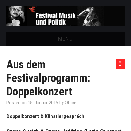
MENU
START
Aus dem
0
FESTIVAL
Festivalprogramm:
NEWS
Doppelkonzert
VEREIN
Posted on
15. Januar 2015
by
Office
AUSSTELLUNGEN
Doppelkonzert & Künstlergespräch
ARCHIV