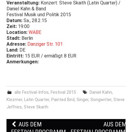
Veranstaltung:
Konzert: Steve Skaith (Latin Quarter) /
Daniel Kahn & Band
Festival Musik und Politik 2015
Datum:
Sa., 28.2.15
Zeit:
19:00
Location:
WABE
Stadt:
Berlin
Adresse:
Danziger Str. 101
Land:
DE
Eintritt:
15 EUR / ermäßigt 8 EUR
Anmerkungen:
alle Festival-Infos
,
Festival 2015
Daniel Kahn
,
Klezmer
,
Latin Quarter
,
Painted Bird
,
Singer
,
Songwriter
,
Steve
Jeffries
,
Steve Skaith
AUS DEM
AUS DEM
FESTIVALPROGRAMM:
FESTIVALPROGRAMM: