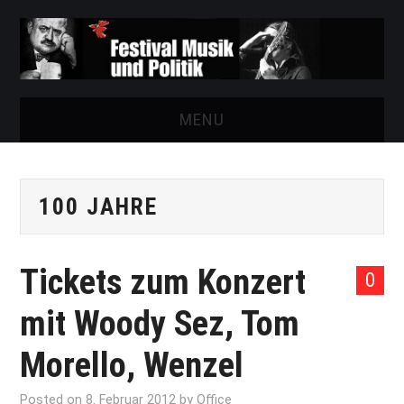
MENU
START
100 JAHRE
FESTIVAL
NEWS
Tickets zum Konzert
0
VEREIN
mit Woody Sez, Tom
AUSSTELLUNGEN
Morello, Wenzel
ARCHIV
Posted on
8. Februar 2012
by
Office