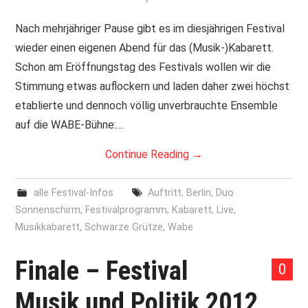
PRINT & CDS
Nach mehrjähriger Pause gibt es im diesjährigen Festival
wieder einen eigenen Abend für das (Musik-)Kabarett.
IMPRESSUM
Schon am Eröffnungstag des Festivals wollen wir die
Stimmung etwas auflockern und laden daher zwei höchst
etablierte und dennoch völlig unverbrauchte Ensemble
auf die WABE-Bühne:…
Continue Reading
→
alle Festival-Infos
Auftritt
,
Berlin
,
Duo
Sonnenschirm
,
Festivalprogramm
,
Kabarett
,
Live
,
Musikkabarett
,
Schwarze Grütze
,
Wabe
Finale – Festival
0
Musik und Politik 2012