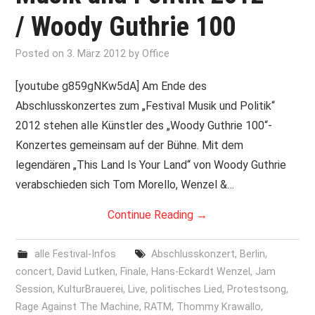
/ Woody Guthrie 100
Posted on
3. März 2012
by
Office
[youtube g859gNKw5dA] Am Ende des
Abschlusskonzertes zum „Festival Musik und Politik“
2012 stehen alle Künstler des „Woody Guthrie 100“-
Konzertes gemeinsam auf der Bühne. Mit dem
legendären „This Land Is Your Land“ von Woody Guthrie
verabschieden sich Tom Morello, Wenzel &…
Continue Reading
→
alle Festival-Infos
Abschlusskonzert
,
Berlin
,
concert
,
David Lutken
,
Finale
,
Hans-Eckardt Wenzel
,
Jam
Session
,
KulturBrauerei
,
Live
,
politisches Lied
,
Protestsong
,
Rage Against The Machine
,
RATM
,
Thommy Krawallo
,