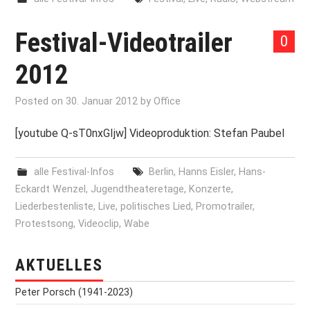
Festival-Videotrailer
0
2012
Posted on
30. Januar 2012
by
Office
[youtube Q-sT0nxGIjw] Videoproduktion: Stefan Paubel
alle Festival-Infos
Berlin
,
Hanns Eisler
,
Hans-
Eckardt Wenzel
,
Jugendtheateretage
,
Konzerte
,
Liederbestenliste
,
Live
,
politisches Lied
,
Promotrailer
,
Protestsong
,
Videoclip
,
Wabe
AKTUELLES
Peter Porsch (1941-2023)