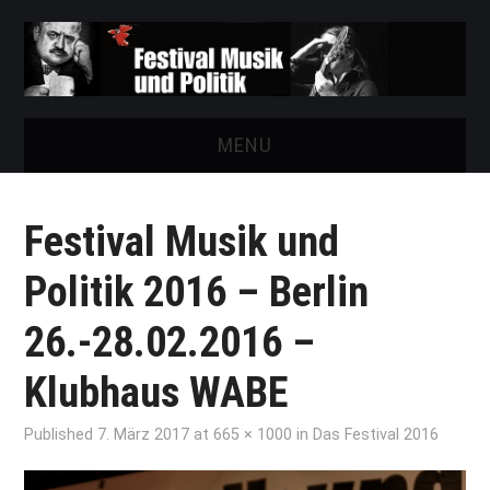
MENU
START
Festival Musik und
FESTIVAL
Politik 2016 – Berlin
NEWS
26.-28.02.2016 –
VEREIN
Klubhaus WABE
AUSSTELLUNGEN
Published
7. März 2017
at
665 × 1000
in
Das Festival 2016
ARCHIV