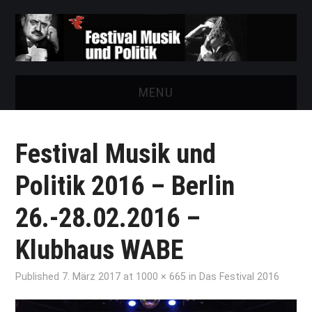
MENU
START
Festival Musik und
FESTIVAL
Politik 2016 – Berlin
NEWS
26.-28.02.2016 –
VEREIN
Klubhaus WABE
AUSSTELLUNGEN
Published
7. März 2017
at
1000 × 665
in
Das Festival 2016
ARCHIV