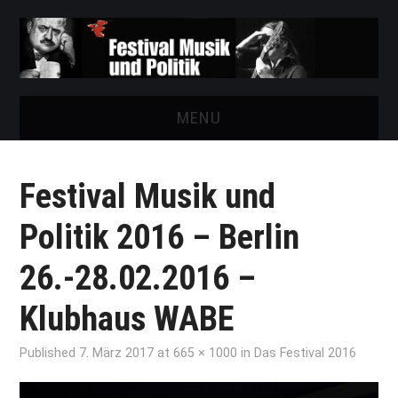
MENU
START
Festival Musik und
FESTIVAL
Politik 2016 – Berlin
NEWS
26.-28.02.2016 –
VEREIN
Klubhaus WABE
AUSSTELLUNGEN
Published
7. März 2017
at
665 × 1000
in
Das Festival 2016
ARCHIV