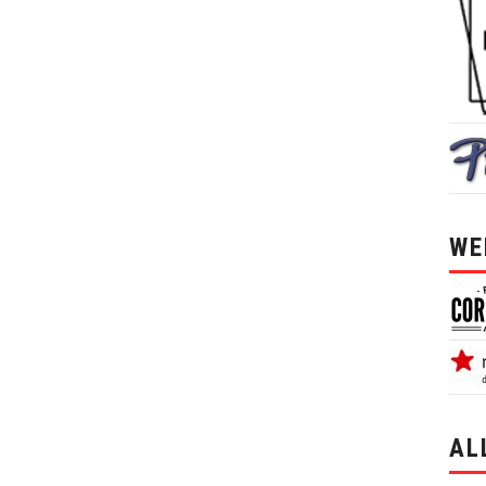
WE
AL
alle 