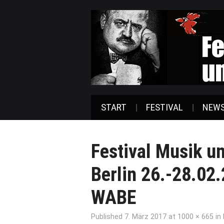
START
FESTIVAL
NEW
Festival Musik un
Berlin 26.-28.02
WABE
Published
7. März 2017
at
1000 × 665
in