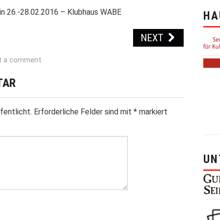
rlin 26.-28.02.2016 – Klubhaus WABE
HA
NEXT
t a comment
.
TAR
fentlicht.
Erforderliche Felder sind mit
*
markiert
UN