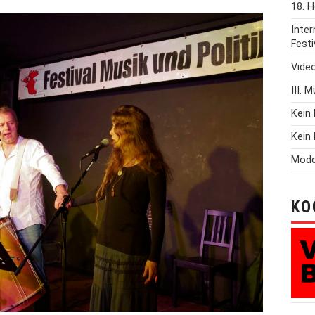
18. H
Inte
Festi
Vide
III. 
Kein 
Kein 
Modd
KO