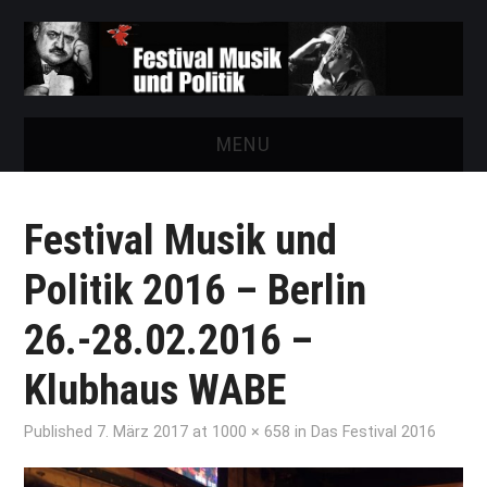
MENU
START
Festival Musik und
FESTIVAL
Politik 2016 – Berlin
NEWS
26.-28.02.2016 –
VEREIN
Klubhaus WABE
AUSSTELLUNGEN
Published
7. März 2017
at
1000 × 658
in
Das Festival 2016
ARCHIV