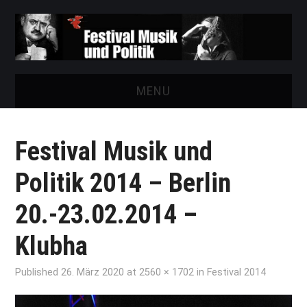
MENU
START
Festival Musik und
FESTIVAL
Politik 2014 – Berlin
NEWS
20.-23.02.2014 –
VEREIN
Klubha
AUSSTELLUNGEN
Published
26. März 2020
at
2560 × 1702
in
Festival 2014
ARCHIV