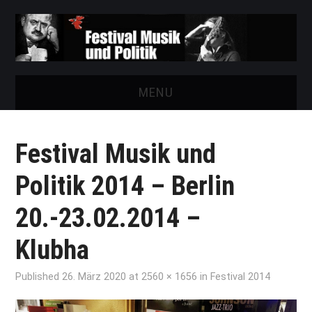
MENU
START
Festival Musik und
FESTIVAL
Politik 2014 – Berlin
NEWS
20.-23.02.2014 –
VEREIN
Klubha
AUSSTELLUNGEN
Published
26. März 2020
at
2560 × 1656
in
Festival 2014
ARCHIV