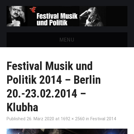
MENU
START
Festival Musik und
FESTIVAL
Politik 2014 – Berlin
NEWS
20.-23.02.2014 –
VEREIN
Klubha
AUSSTELLUNGEN
Published
26. März 2020
at
1692 × 2560
in
Festival 2014
ARCHIV