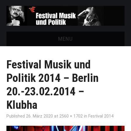
MENU
START
Festival Musik und
FESTIVAL
Politik 2014 – Berlin
NEWS
20.-23.02.2014 –
VEREIN
Klubha
AUSSTELLUNGEN
Published
26. März 2020
at
2560 × 1702
in
Festival 2014
ARCHIV