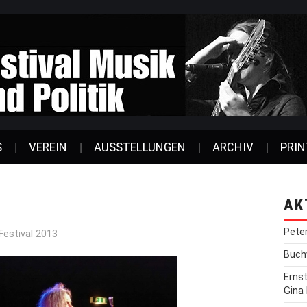
S
VEREIN
AUSSTELLUNGEN
ARCHIV
PRIN
AK
Pete
Festival 2013
Buchv
Erns
Gina