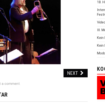
18. H
Inte
Festi
Vide
III. 
Kein 
Kein 
Modd
KO
NEXT
t a comment
.
TAR