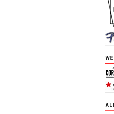
WE
AL
alle 