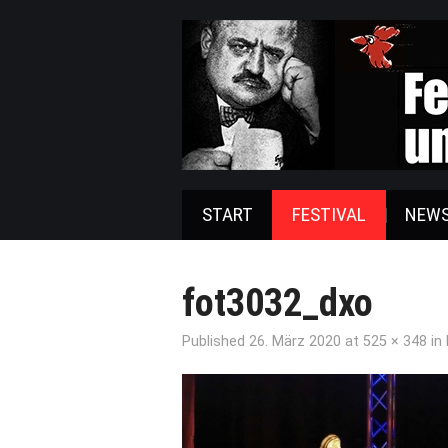
START
FESTIVAL
NEW
fot3032_dxo
Published
26. März 2020
at
525 × 348
in