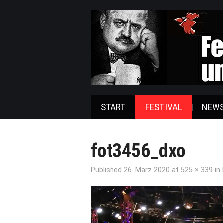
START
FESTIVAL
NEW
fot3456_dxo
Published
26. März 2020
at
525 × 339
in