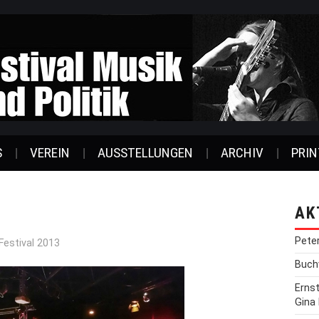
S
VEREIN
AUSSTELLUNGEN
ARCHIV
PRIN
AK
Pete
Festival 2013
Buchv
Erns
Gina