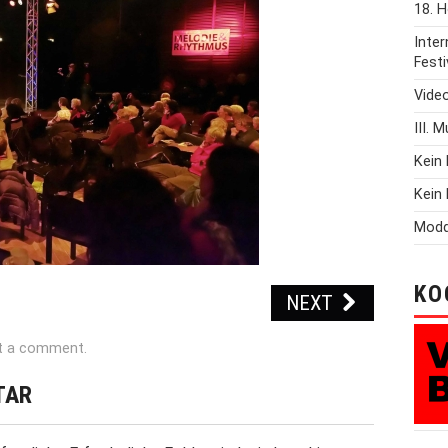
18. H
Inte
Festi
Vide
III. 
Kein 
Kein 
Modd
KO
NEXT
t a comment
.
TAR