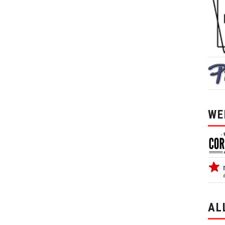
WE
AL
alle 