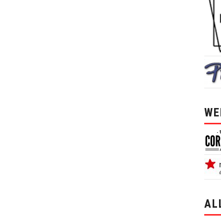
WE
AL
alle 