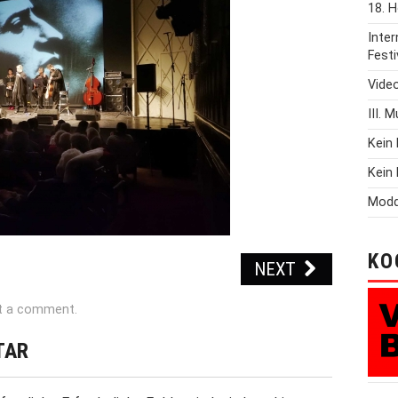
18. H
Inte
Festi
Vide
III. 
Kein 
Kein 
Modd
KO
NEXT
t a comment
.
TAR