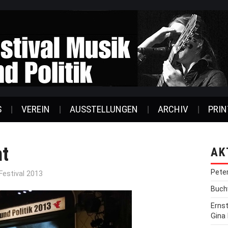
S
VEREIN
AUSSTELLUNGEN
ARCHIV
PRIN
t
AK
Pete
Festival 2013
Buchv
Erns
Gina