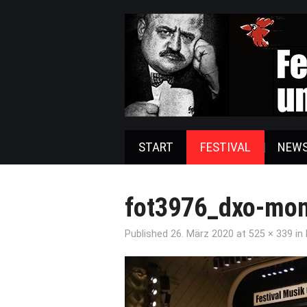
START
FESTIVAL
NEW
fot3976_dxo-mon
Published
26. März 2020
at
525 × 339
in