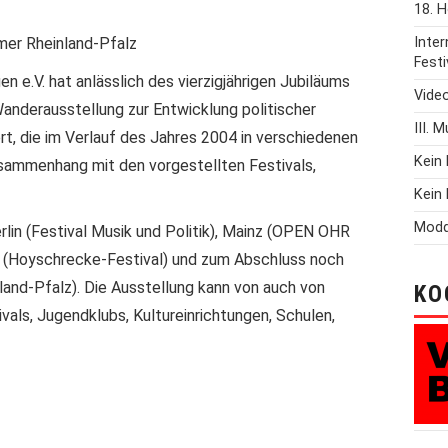
18. H
mer Rheinland-Pfalz
Inte
Festi
 e.V. hat anlässlich des vierzigjährigen Jubiläums
Vide
anderausstellung zur Entwicklung politischer
III. 
rt, die im Verlauf des Jahres 2004 in verschiedenen
Kein 
sammenhang mit den vorgestellten Festivals,
Kein 
Modd
erlin (Festival Musik und Politik), Mainz (OPEN OHR
a (Hoyschrecke-Festival) und zum Abschluss noch
land-Pfalz). Die Ausstellung kann von auch von
KO
vals, Jugendklubs, Kultureinrichtungen, Schulen,