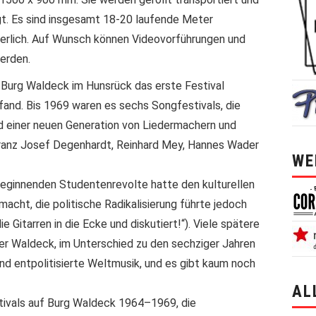
t. Es sind insgesamt 18-20 laufende Meter
derlich. Auf Wunsch können Videovorführungen und
erden.
uf Burg Waldeck im Hunsrück das erste Festival
tfand. Bis 1969 waren es sechs Songfestivals, die
nd einer neuen Generation von Liedermachern und
ranz Josef Degenhardt, Reinhard Mey, Hannes Wader
WE
eginnenden Studentenrevolte hatte den kulturellen
cht, die politische Radikalisierung führte jedoch
e Gitarren in die Ecke und diskutiert!“). Viele spätere
der Waldeck, im Unterschied zu den sechziger Jahren
nd entpolitisierte Weltmusik, und es gibt kaum noch
AL
tivals auf Burg Waldeck 1964–1969, die
alle 