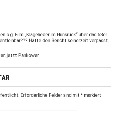
n o.g. Film „Klagelieder im Hunsrück“ über das 68er
entleihbar??? Hatte den Bericht seinerzeit verpasst,
ker; jetzt Pankower
TAR
fentlicht.
Erforderliche Felder sind mit
*
markiert