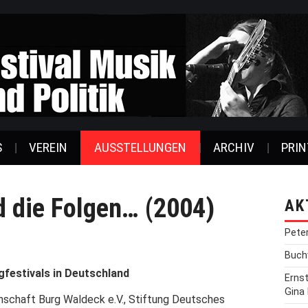
S
VEREIN
AUSSTELLUNGEN
ARCHIV
PRIN
 die Folgen… (2004)
AK
Pete
Buchv
gfestivals in Deutschland
Erns
Gina
nschaft Burg Waldeck e.V., Stiftung Deutsches