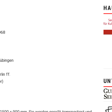
HA
968
Tübingen
lin ff.
UN
r)
 1500 x 900 mm. Sie werden gerollt transportiert und