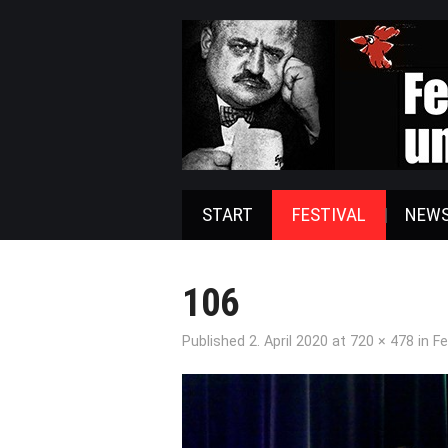
START
FESTIVAL
NEW
106
Published
2. April 2020
at
720 × 478
in
Fe