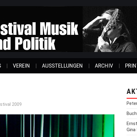
S
VEREIN
AUSSTELLUNGEN
ARCHIV
PRIN
AK
Pete
stival 2009
Buchv
Erns
Gina