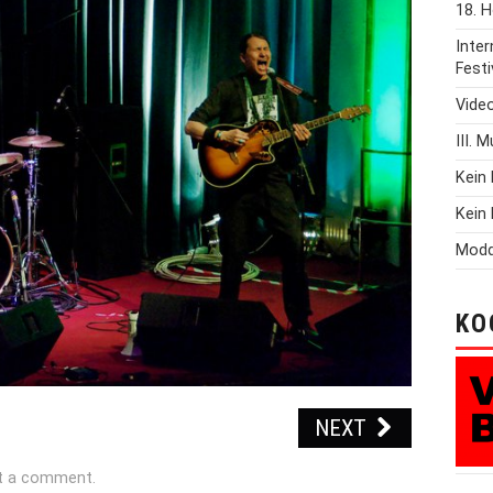
18. H
Inte
Festi
Vide
III. 
Kein 
Kein 
Modd
KO
NEXT
t a comment
.