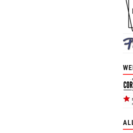
WE
AL
alle 