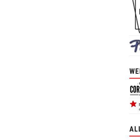
WE
AL
alle 