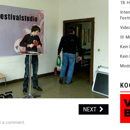
18. H
Inte
Festi
Vide
III. 
Kein 
Kein 
Modd
KO
NEXT
t a comment
.