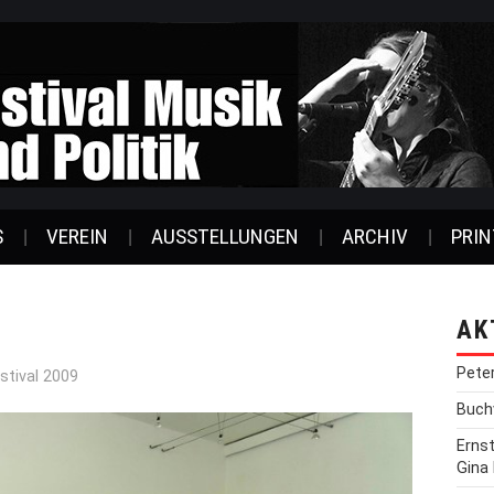
S
VEREIN
AUSSTELLUNGEN
ARCHIV
PRIN
AK
Pete
stival 2009
Buchv
Erns
Gina