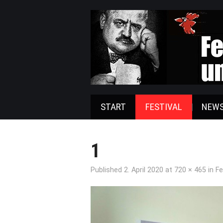
START
FESTIVAL
NEW
1
Published
2. April 2020
at
720 × 465
in
Fe