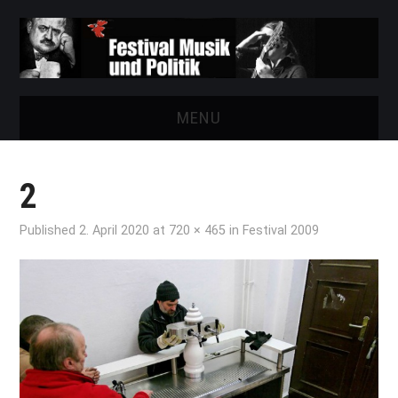
MENU
START
2
FESTIVAL
Published
2. April 2020
at
720 × 465
in
Festival 2009
NEWS
VEREIN
AUSSTELLUNGEN
ARCHIV