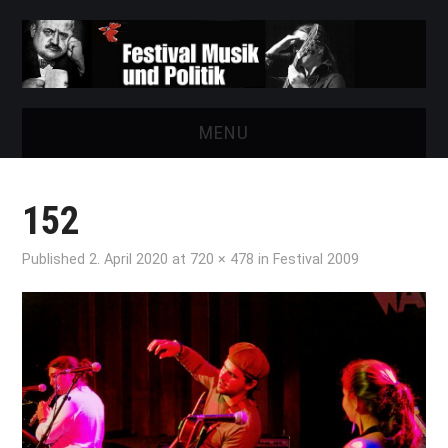
MENU
START
152
FESTIVAL
Published
2. April 2020
at
720 × 478
in
Festival 2009
NEWS
VEREIN
AUSSTELLUNGEN
ARCHIV