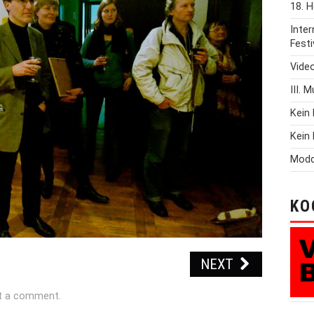
18. H
Inte
Festi
Vide
III. 
Kein 
Kein 
Modd
KO
NEXT
t a comment
.