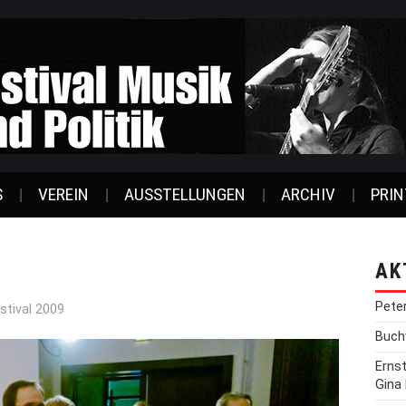
S
VEREIN
AUSSTELLUNGEN
ARCHIV
PRIN
AK
Pete
stival 2009
Buchv
Erns
Gina