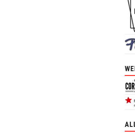
WE
AL
alle 