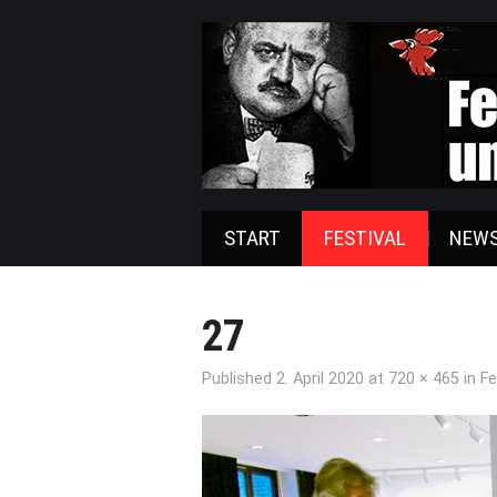
START
FESTIVAL
NEW
27
Published
2. April 2020
at
720 × 465
in
Fe