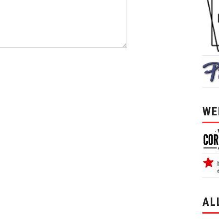
WE
AL
alle 