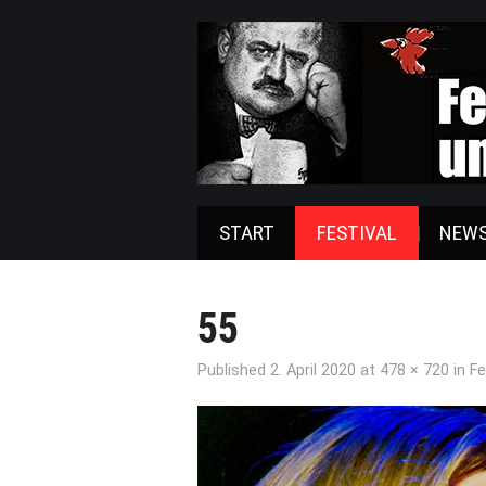
START
FESTIVAL
NEW
55
Published
2. April 2020
at
478 × 720
in
Fe