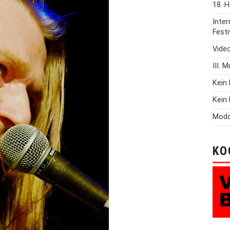
18. H
Inte
Festi
Vide
III. 
Kein 
Kein 
Modd
KO