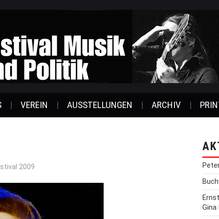
S
VEREIN
AUSSTELLUNGEN
ARCHIV
PRIN
AK
Pete
stival 2009
Buchv
Erns
Gina