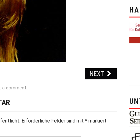
HA
NEXT
t a comment
.
UN
TAR
fentlicht.
Erforderliche Felder sind mit
*
markiert