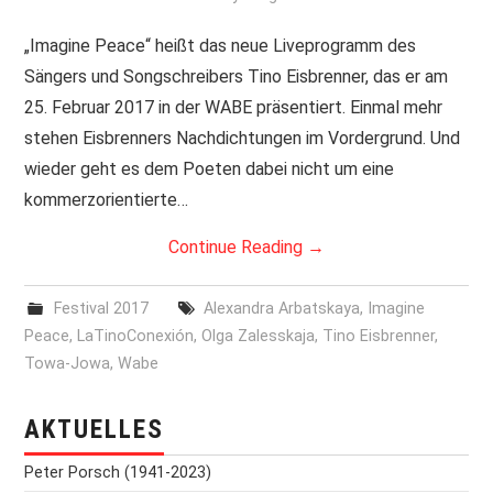
PRINT & CDS
„Imagine Peace“ heißt das neue Liveprogramm des
Sängers und Songschreibers Tino Eisbrenner, das er am
IMPRESSUM
25. Februar 2017 in der WABE präsentiert. Einmal mehr
stehen Eisbrenners Nachdichtungen im Vordergrund. Und
wieder geht es dem Poeten dabei nicht um eine
kommerzorientierte…
Continue Reading
→
Festival 2017
Alexandra Arbatskaya
,
Imagine
Peace
,
LaTinoConexión
,
Olga Zalesskaja
,
Tino Eisbrenner
,
Towa-Jowa
,
Wabe
AKTUELLES
Peter Porsch (1941-2023)