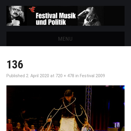
MENU
START
136
FESTIVAL
Published
2. April 2020
at
720 × 478
in
Festival 2009
NEWS
VEREIN
AUSSTELLUNGEN
ARCHIV