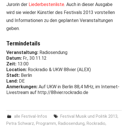
Jurorin der
Liederbestenliste
. Auch in dieser Ausgabe
PRINT & CDS
wird sie wieder Künstler des Festivals 2013 vorstellen
und Informationen zu den geplanten Veranstaltungen
IMPRESSUM
geben.
Termindetails
Veranstaltung:
Radiosendung
Datum:
Fr., 30.11.12
Zeit:
13:00
Location:
Rockradio & UKW 88vier (ALEX)
Stadt:
Berlin
Land:
DE
Anmerkungen:
Auf UKW in Berlin 88,4 MHz, im Internet-
Livestream auf http://88vier.rockradio.de
alle Festival-Infos
Festival Musik und Politik 2013
,
Petra Schwarz
,
Programm
,
Radiosendung
,
Rockradio
,