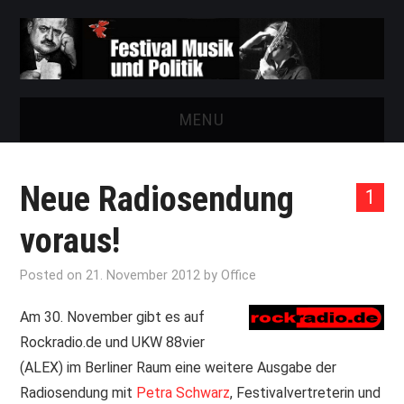
MENU
START
Neue Radiosendung
1
FESTIVAL
voraus!
NEWS
Posted on
21. November 2012
by
Office
VEREIN
Am 30. November gibt es auf
Rockradio.de und UKW 88vier
AUSSTELLUNGEN
(ALEX) im Berliner Raum eine weitere Ausgabe der
Radiosendung mit
ARCHIV
Petra Schwarz
, Festivalvertreterin und