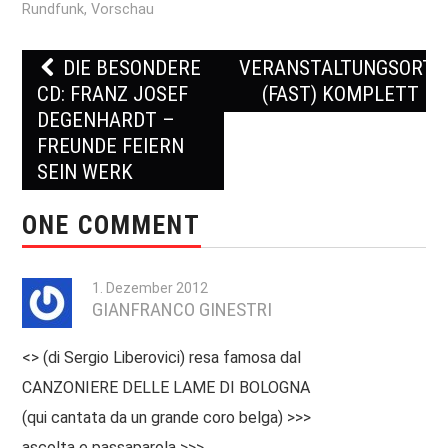
Rundfunk
,
Vorschau
DIE BESONDERE
VERANSTALTUNGSORTE
Post navigation
CD: FRANZ JOSEF
(FAST) KOMPLETT
DEGENHARDT –
FREUNDE FEIERN
SEIN WERK
ONE COMMENT
1. Dezember 2012
GIANFRANCO GINESTRI
<> (di Sergio Liberovici) resa famosa dal
CANZONIERE DELLE LAME DI BOLOGNA
(qui cantata da un grande coro belga) >>>
ascolta e passaparola >>>