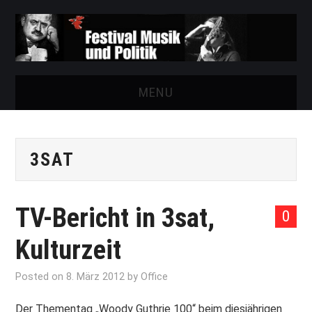
MENU
START
3SAT
FESTIVAL
NEWS
TV-Bericht in 3sat,
0
VEREIN
Kulturzeit
AUSSTELLUNGEN
Posted on
8. März 2012
by
Office
ARCHIV
Der Thementag „Woody Guthrie 100“ beim diesjährigen