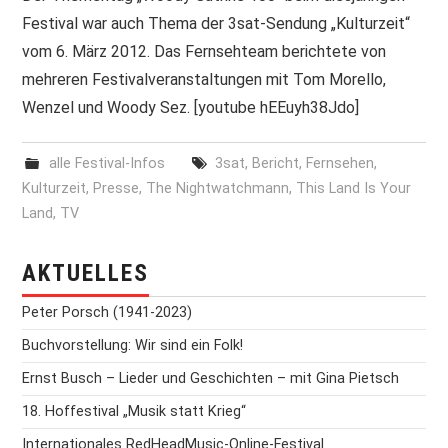
Festival war auch Thema der 3sat-Sendung „Kulturzeit“
PRINT & CDS
vom 6. März 2012. Das Fernsehteam berichtete von
mehreren Festivalveranstaltungen mit Tom Morello,
IMPRESSUM
Wenzel und Woody Sez. [youtube hEEuyh38Jdo]
alle Festival-Infos
3sat
,
Bericht
,
Fernsehen
,
Kulturzeit
,
Presse
,
The Nightwatchmann
,
This Land Is Your
Land
,
TV
AKTUELLES
Peter Porsch (1941-2023)
Buchvorstellung: Wir sind ein Folk!
Ernst Busch – Lieder und Geschichten – mit Gina Pietsch
18. Hoffestival „Musik statt Krieg“
Internationales RedHeadMusic-Online-Festival