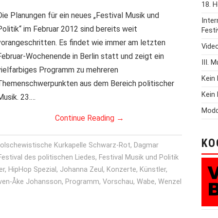
18. H
Die Planungen für ein neues „Festival Musik und
Inte
Politik“ im Februar 2012 sind bereits weit
Festi
vorangeschritten. Es findet wie immer am letzten
Vide
Februar-Wochenende in Berlin statt und zeigt ein
III. 
vielfarbiges Programm zu mehreren
Kein 
Themenschwerpunkten aus dem Bereich politischer
Kein 
Musik. 23.…
Modd
Continue Reading
→
KO
olschewistische Kurkapelle Schwarz-Rot
,
Dagmar
Festival des politischen Liedes
,
Festival Musik und Politik
er
,
HipHop Spezial
,
Johanna Zeul
,
Konzerte
,
Künstler
,
Sven-Åke Johansson
,
Programm
,
Vorschau
,
Wabe
,
Wenzel