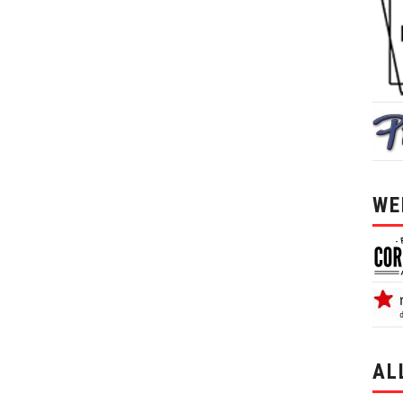
WE
AL
alle 