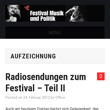
MENU
START
AUFZEICHNUNG
FESTIVAL
NEWS
Radiosendungen zum
0
VEREIN
Festival – Teil II
AUSSTELLUNGEN
Posted on
24. Februar 2012
by
Office
ARCHIV
Auch am heutigen Freitag bietet sich Gelegenheit, das