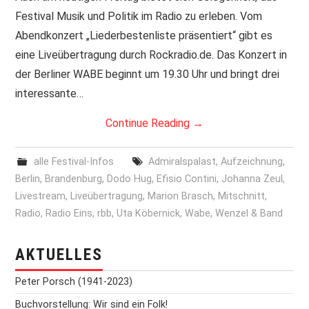
Festival Musik und Politik im Radio zu erleben. Vom
PRINT & CDS
Abendkonzert „Liederbestenliste präsentiert“ gibt es
eine Liveübertragung durch Rockradio.de. Das Konzert in
IMPRESSUM
der Berliner WABE beginnt um 19.30 Uhr und bringt drei
interessante…
Continue Reading
→
alle Festival-Infos
Admiralspalast
,
Aufzeichnung
,
Berlin
,
Brandenburg
,
Dodo Hug
,
Efisio Contini
,
Johanna Zeul
,
Livestream
,
Liveübertragung
,
Marion Brasch
,
Mitschnitt
,
Radio
,
Radio Eins
,
rbb
,
Uta Köbernick
,
Wabe
,
Wenzel & Band
AKTUELLES
Peter Porsch (1941-2023)
Buchvorstellung: Wir sind ein Folk!