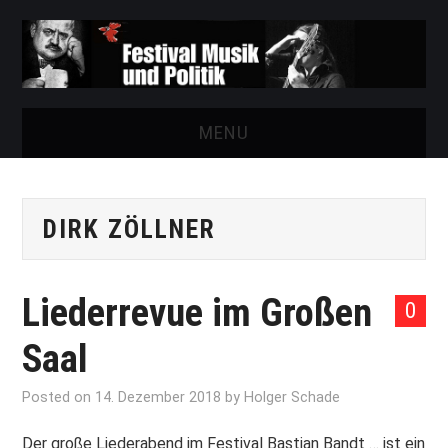
MENU
START
DIRK ZÖLLNER
FESTIVAL
NEWS
Liederrevue im Großen
0
VEREIN
Saal
AUSSTELLUNGEN
Posted on
14. Dezember 2018
by
Holger Schade
ARCHIV
Der große Liederabend im Festival Bastian Bandt … ist ein