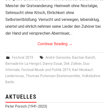
Meister der Gratwanderung: Heimweh ohne Nostalgie,
PRINT & CDS
Sehnsucht ohne Kitsch, Ehrlichkeit ohne
Selbstentblößung. Verrucht und verwegen, lebensklug,
IMPRESSUM
uneitel und ehrlich nehmen seine Lieder den Zuhörer bei
der Hand und versprechen Abenteuer,…
Continue Reading
→
Festival 2019
André Gensicke
,
Bastian Bandt
,
Bernadette La Hengst
,
Danny Dziuk
,
Dirk Zöllner
,
Duo
Infernale
,
Festival Musik und Politik 2019
,
Karl Neukauf
,
Liederrevue
,
Thomas Putensen Beatensemble
,
Volksbühne
Berlin
AKTUELLES
Peter Porsch (1941-2023)