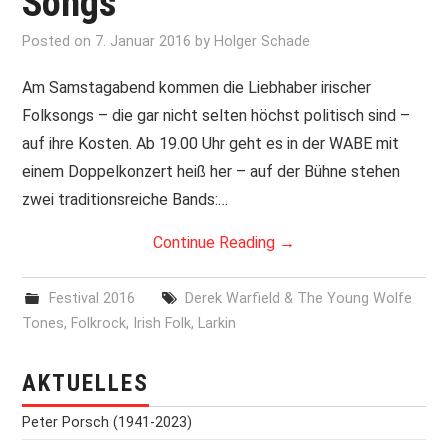
Songs
PRINT & CDS
Posted on
7. Januar 2016
by
Holger Schade
Am Samstagabend kommen die Liebhaber irischer
IMPRESSUM
Folksongs – die gar nicht selten höchst politisch sind –
auf ihre Kosten. Ab 19.00 Uhr geht es in der WABE mit
einem Doppelkonzert heiß her – auf der Bühne stehen
zwei traditionsreiche Bands:…
Continue Reading
→
Festival 2016
Derek Warfield & The Young Wolfe
Tones
,
Folkrock
,
Irish Folk
,
Larkin
AKTUELLES
Peter Porsch (1941-2023)