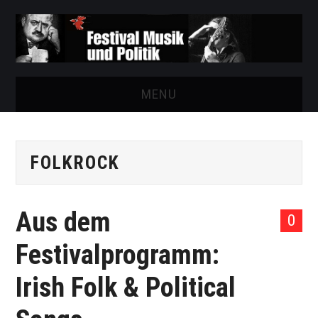
MENU
START
FOLKROCK
FESTIVAL
NEWS
Aus dem
0
VEREIN
Festivalprogramm:
AUSSTELLUNGEN
Irish Folk & Political
ARCHIV