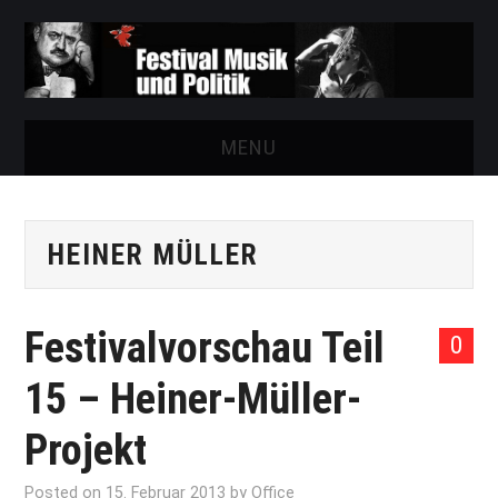
MENU
START
HEINER MÜLLER
FESTIVAL
NEWS
Festivalvorschau Teil
0
VEREIN
15 – Heiner-Müller-
AUSSTELLUNGEN
Projekt
ARCHIV
Posted on
15. Februar 2013
by
Office