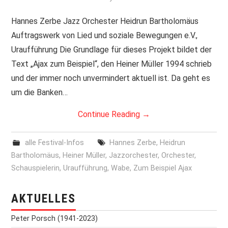
PRINT & CDS
Hannes Zerbe Jazz Orchester Heidrun Bartholomäus
Auftragswerk von Lied und soziale Bewegungen e.V.,
IMPRESSUM
Uraufführung Die Grundlage für dieses Projekt bildet der
Text „Ajax zum Beispiel“, den Heiner Müller 1994 schrieb
und der immer noch unvermindert aktuell ist. Da geht es
um die Banken…
Continue Reading
→
alle Festival-Infos
Hannes Zerbe
,
Heidrun
Bartholomäus
,
Heiner Müller
,
Jazzorchester
,
Orchester
,
Schauspielerin
,
Uraufführung
,
Wabe
,
Zum Beispiel Ajax
AKTUELLES
Peter Porsch (1941-2023)