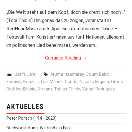
PRINT & CDS
„Die Welt steht auf dem Kopf, doch sie dreht sich noch…“
(Tobi Thiele) Um genau das zu zeigen, veranstaltet
IMPRESSUM
RedHeadMusic am 5. April ein internationales Online –
Festival! Fünf Künstler*innen aus fünf Nationen, allesamt
im politischen Lied beheimatet, werden am…
Continue Reading
→
über's Jahr
Aruma Itzamaray
,
Calum Baird
,
Festival
,
Konzert
,
Lari
,
Mariela Condo
,
Nicolás Miquea
,
Online
,
RedHeadMusic
,
Stream
,
Tobias Thiele
,
Yatsel Rodriguez
AKTUELLES
Peter Porsch (1941-2023)
Buchvorstellung: Wir sind ein Folk!