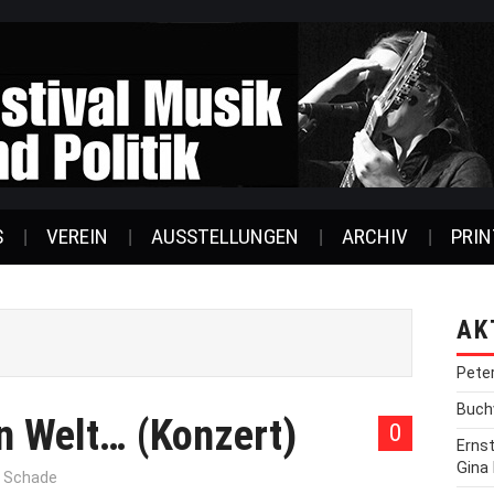
S
VEREIN
AUSSTELLUNGEN
ARCHIV
PRIN
AK
Pete
Buchv
n Welt… (Konzert)
0
Erns
Gina
r Schade