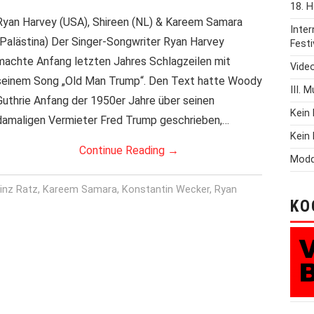
18. H
Ryan Harvey (USA), Shireen (NL) & Kareem Samara
Inte
(Palästina) Der Singer-Songwriter Ryan Harvey
Festi
machte Anfang letzten Jahres Schlagzeilen mit
Vide
seinem Song „Old Man Trump“. Den Text hatte Woody
III. 
Guthrie Anfang der 1950er Jahre über seinen
Kein 
damaligen Vermieter Fred Trump geschrieben,…
Kein 
Continue Reading
→
Modd
inz Ratz
,
Kareem Samara
,
Konstantin Wecker
,
Ryan
KO